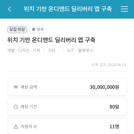
위치 기반 온디맨드 딜리버리 앱 구축
모집 마감
외주
📔
위치 기반 온디맨드 딜리버리 앱 구축
개발
디자인
기획
기타
IoTㆍ블루투스
등록 일자 2020.06.19.
30,000,000원
예상 금액
80일
예상 기간
11명
지원자 수