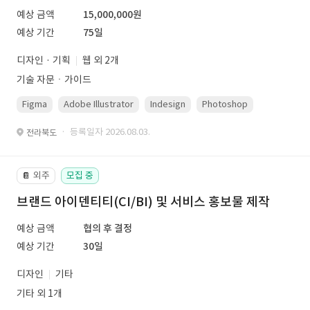
예상 금액
15,000,000원
예상 기간
75일
디자인 · 기획
웹 외 2개
기술 자문ㆍ가이드
Figma
Adobe Illustrator
Indesign
Photoshop
· 등록일자 2026.08.03.
전라북도
외주
모집 중
📔
브랜드 아이덴티티(CI/BI) 및 서비스 홍보물 제작
예상 금액
협의 후 결정
예상 기간
30일
디자인
기타
기타 외 1개