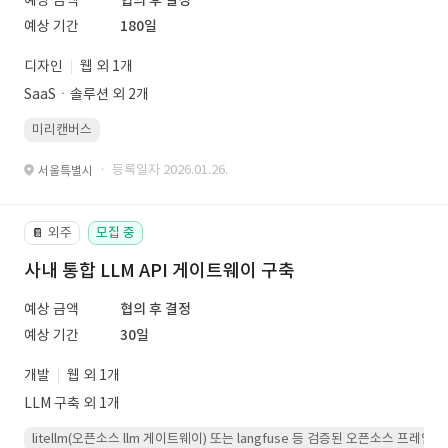
예상 금액
협의 후 결정
예상 기간
180일
디자인
웹 외 1개
SaaSㆍ솔루션 외 2개
미리캔버스
· 등록일자 2026.01.26.
서울특별시
외주
모집 중
📔
사내 통합 LLM API 게이트웨이 구축
예상 금액
협의 후 결정
예상 기간
30일
개발
웹 외 1개
LLM 구축 외 1개
litellm(오픈소스 llm 게이트웨이) 또는 langfuse 등 검증된 오픈소스 프