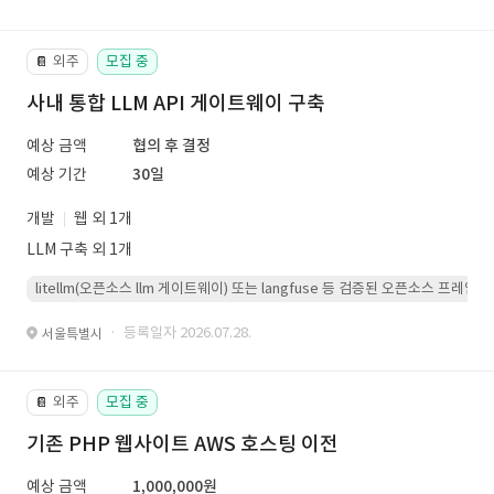
외주
모집 중
📔
사내 통합 LLM API 게이트웨이 구축
예상 금액
협의 후 결정
예상 기간
30일
개발
웹 외 1개
LLM 구축 외 1개
litellm(오픈소스 llm 게이트웨이) 또는 langfuse 등 검증된 오픈소스 프
· 등록일자 2026.07.28.
서울특별시
외주
모집 중
📔
기존 PHP 웹사이트 AWS 호스팅 이전
예상 금액
1,000,000원