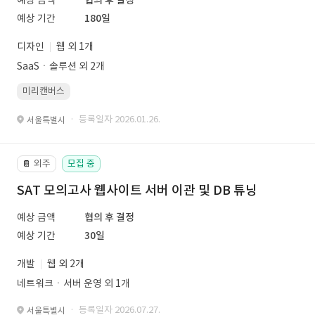
예상 금액
협의 후 결정
예상 기간
180일
디자인
웹 외 1개
SaaSㆍ솔루션 외 2개
미리캔버스
· 등록일자 2026.01.26.
서울특별시
외주
모집 중
📔
SAT 모의고사 웹사이트 서버 이관 및 DB 튜닝
예상 금액
협의 후 결정
예상 기간
30일
개발
웹 외 2개
네트워크ㆍ서버 운영 외 1개
· 등록일자 2026.07.27.
서울특별시