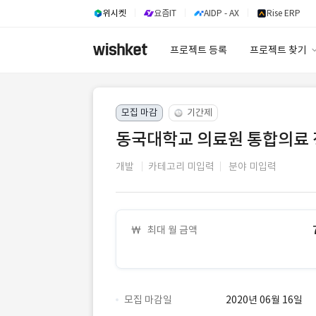
위시켓
요즘IT
AIDP - AX
Rise ERP
프로젝트 등록
프로젝트 찾기
프로젝트 찾기
모집 마감
기간제
유사사례 검색 A
동국대학교 의료원 통합의료
개발
카테고리 미입력
분야 미입력
최대 월 금액
모집 마감일
2020년 06월 16일