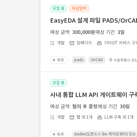
모집 중
마감임박
EasyEDA 설계 파일 PADS/Or
예상 금액
300,000원
예상 기간
3일
개발
임베디드
기타(IT 서비스 구
pads
OrCAD
외주
서울특별시 강
📔
모집 중
사내 통합 LLM API 게이트웨이 구
예상 금액
협의 후 결정
예상 기간
30일
개발
웹 외 1개
LLM 구축 외 1개
litellm(오픈소스 llm 게이트웨이)
외주
📔