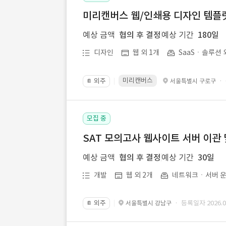
미리캔버스 웹/인쇄용 디자인 템플릿 
예상 금액
협의 후 결정
예상 기간
180일
디자인
웹 외 1개
SaaSㆍ솔루션 
미리캔버스
외주
·
서울특별시 구로구
📔
모집 중
SAT 모의고사 웹사이트 서버 이관 
예상 금액
협의 후 결정
예상 기간
30일
개발
웹 외 2개
네트워크ㆍ서버 운
외주
· 등록일자 2026.07
서울특별시 강남구
📔