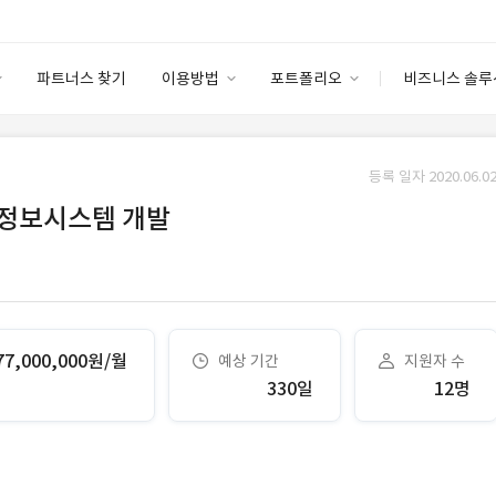
파트너스 찾기
이용방법
포트폴리오
비즈니스 솔루
이용방법
포트폴리오
엔터프라이즈
I
파트너 등급
이용후기
등록 일자 2020.06.02
안심 코드 케어
이용요금
솔루션 마켓
 정보시스템 개발
고객센터
스토어
77,000,000원/월
예상 기간
지원자 수
330일
12명