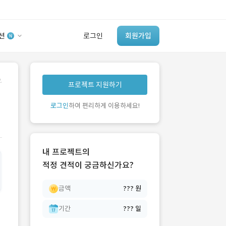
션
로그인
회원가입
유사사례 검색 AI
.
프로젝트 지원하기
‘이런 거’ 만들어본
개발 회사 있어?
로그인
하여 편리하게 이용하세요!
바로가기
내 프로젝트의
적정 견적이 궁금하신가요?
금액
??? 원
기간
??? 일