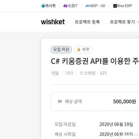
위시켓
요즘IT
AIDP - AX
Rise ERP
프로젝트 등록
프로젝트 찾기
프로젝트 찾기
모집 마감
외주
유사사례 검색 A
C# 키움증권 API를 이용한
개발
기타
스크래핑ㆍAPI
500,000원
예상 금액
모집 마감일
2020년 06월 19일
예상 시작일
2020년 06월 16일