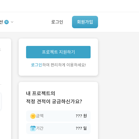
션
로그인
회원가입
유사사례 검색 AI
.
프로젝트 지원하기
‘이런 거’ 만들어본
개발 회사 있어?
로그인
하여 편리하게 이용하세요!
바로가기
내 프로젝트의
적정 견적이 궁금하신가요?
금액
??? 원
기간
??? 일