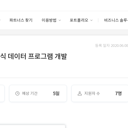
파트너스 찾기
이용방법
포트폴리오
비즈니스 솔루
이용방법
포트폴리오
엔터프라이즈
I
파트너 등급
이용후기
등록 일자 2020.06.08
안심 코드 케어
이용요금
솔루션 마켓
 주식 데이터 프로그램 개발
고객센터
스토어
5일
7명
예상 기간
지원자 수