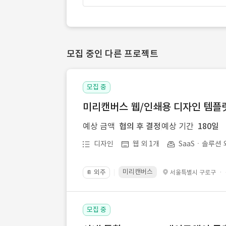
모집 중인 다른 프로젝트
모집 중
미리캔버스 웹/인쇄용 디자인 템플릿 
예상 금액
협의 후 결정
예상 기간
180일
디자인
웹 외 1개
SaaSㆍ솔루션 
미리캔버스
외주
·
서울특별시 구로구
📔
모집 중