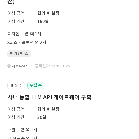
산)
예상 금액
협의 후 결정
예상 기간
180일
디자인
웹 외 1개
SaaSㆍ솔루션 외 2개
미리캔버스
· 등록일자 2026.01.26.
서울특별시
외주
모집 중
📔
사내 통합 LLM API 게이트웨이 구축
예상 금액
협의 후 결정
예상 기간
30일
개발
웹 외 1개
LLM 구축 외 1개