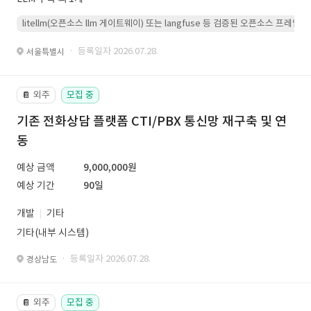
litellm(오픈소스 llm 게이트웨이) 또는 langfuse 등 검증된 오픈소스 프
· 등록일자 2026.07.28.
서울특별시
외주
모집 중
📔
기존 전화상담 플랫폼 CTI/PBX 통신망 재구축 및 연
동
예상 금액
9,000,000원
예상 기간
90일
개발
기타
기타(내부 시스템)
· 등록일자 2026.07.28.
경상남도
외주
모집 중
📔