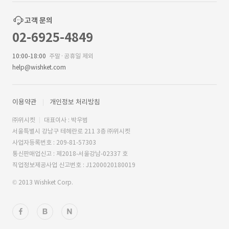
고객 문의
02-6925-4849
10:00-18:00
주말·공휴일 제외
help@wishket.com
이용약관
개인정보 처리방침
㈜위시켓
대표이사 : 박우범
서울특별시 강남구 테헤란로 211 3층 ㈜위시켓
사업자등록번호 : 209-81-57303
통신판매업신고 : 제2018-서울강남-02337 호
직업정보제공사업 신고번호 : J1200020180019
© 2013 Wishket Corp.