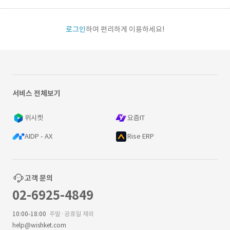
로그인
하여 편리하게 이용하세요!
서비스 전체보기
위시켓
요즘IT
AIDP - AX
Rise ERP
고객 문의
02-6925-4849
10:00-18:00
주말·공휴일 제외
help@wishket.com