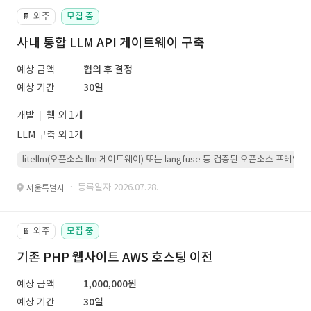
외주
모집 중
📔
사내 통합 LLM API 게이트웨이 구축
예상 금액
협의 후 결정
예상 기간
30일
개발
웹 외 1개
LLM 구축 외 1개
litellm(오픈소스 llm 게이트웨이) 또는 langfuse 등 검증된 오픈소스 프
· 등록일자 2026.07.28.
서울특별시
외주
모집 중
📔
기존 PHP 웹사이트 AWS 호스팅 이전
예상 금액
1,000,000원
예상 기간
30일