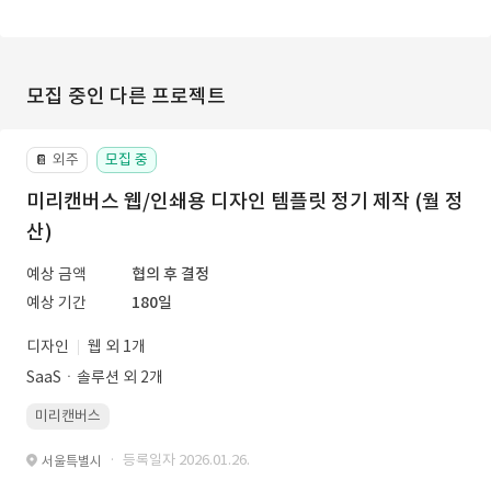
모집 중인 다른 프로젝트
외주
모집 중
📔
미리캔버스 웹/인쇄용 디자인 템플릿 정기 제작 (월 정
산)
예상 금액
협의 후 결정
예상 기간
180일
디자인
웹 외 1개
SaaSㆍ솔루션 외 2개
미리캔버스
· 등록일자 2026.01.26.
서울특별시