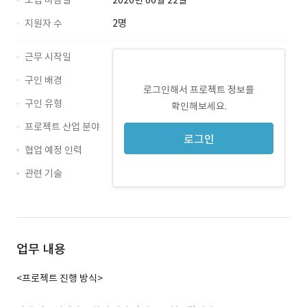
모집 마감일
2020년 06월 22일
지원자 수
2명
근무 시작일
구인 배경
로그인해서 프로젝트 정보를
구인 유형
확인해보세요.
프로젝트 산업 분야
로그인
협업 예정 인력
관련 기술
Python · 경력 무관
Django · 경력 무관
업무 내용
<프로젝트 진행 방식>