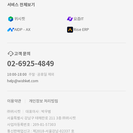
서비스 전체보기
위시켓
요즘IT
AIDP - AX
Rise ERP
고객 문의
02-6925-4849
10:00-18:00
주말·공휴일 제외
help@wishket.com
이용약관
개인정보 처리방침
㈜위시켓
대표이사 : 박우범
서울특별시 강남구 테헤란로 211 3층 ㈜위시켓
사업자등록번호 : 209-81-57303
통신판매업신고 : 제2018-서울강남-02337 호