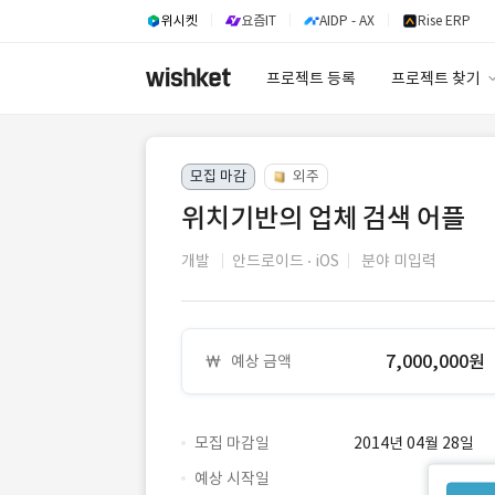
위시켓
요즘IT
AIDP - AX
Rise ERP
프로젝트 등록
프로젝트 찾기
프로젝트 찾기
모집 마감
외주
유사사례 검색 A
위치기반의 업체 검색 어플
개발
안드로이드
iOS
분야 미입력
7,000,000원
예상 금액
모집 마감일
2014년 04월 28일
예상 시작일