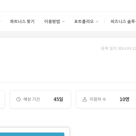
파트너스 찾기
이용방법
포트폴리오
비즈니스 솔루
이용방법
포트폴리오
엔터프라이즈
I
파트너 등급
이용후기
등록 일자 2014.04.22
안심 코드 케어
이용요금
솔루션 마켓
고객센터
스토어
45일
10명
예상 기간
지원자 수