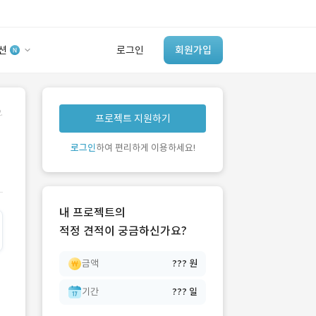
션
로그인
회원가입
유사사례 검색 AI
.
프로젝트 지원하기
‘이런 거’ 만들어본
개발 회사 있어?
로그인
하여 편리하게 이용하세요!
바로가기
내 프로젝트의
적정 견적이 궁금하신가요?
금액
??? 원
기간
??? 일