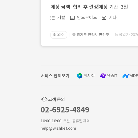
예상 금액
협의 후 결정
예상 기간
3일
개발
안드로이드
기타
외주
· 등록일자 2026.
경기도 안양시 만안구
📔
서비스 전체보기
위시켓
요즘IT
AIDP
고객 문의
02-6925-4849
10:00-18:00
주말·공휴일 제외
help@wishket.com