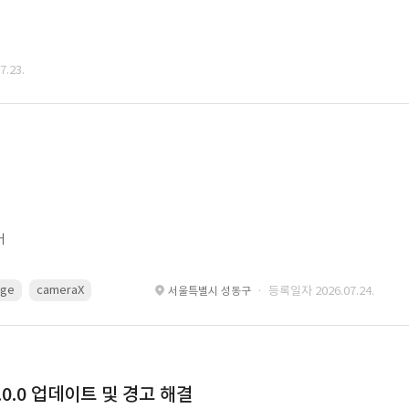
.23.
어
age
cameraX
avfoundation
Metal
Core Image
OpenGL ES
· 등록일자 2026.07.24.
서울특별시 성동구
0.0 업데이트 및 경고 해결