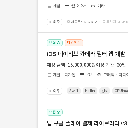
개발
웹 외 2개
기타
외주
· 등록일자 2026.07
서울특별시 강서구
📔
모집 중
마감임박
iOS 네이티브 카메라 필터 앱 개발
예상 금액
15,000,000원
예상 기간
60일
개발 · 디자인
iOS
그래픽ㆍ미디
Swift
Kotlin
glsl
GPUIm
외주
📔
모집 중
앱 구글 플레이 결제 라이브러리 v8.