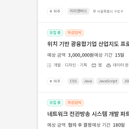
미리캔버스
외주
·
서울특별시 구로구
📔
모집 중
마감임박
위치 기반 광융합기업 산업지도 프
예상 금액
3,000,000원
예상 기간
15일
개발 · 디자인 · 기획
웹
데이터 분
CSS
Java
JavaScript
JS
외주
📔
모집 중
마감임박
네트워크 전관방송 시스템 개발 파트
예상 금액
협의 후 결정
예상 기간
180일