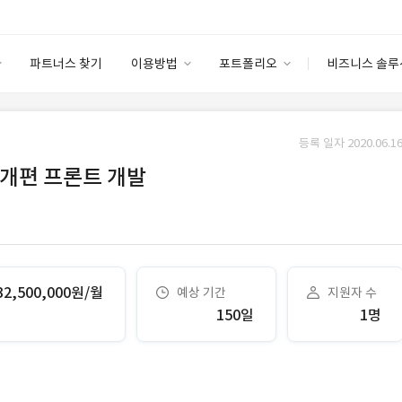
파트너스 찾기
이용방법
포트폴리오
비즈니스 솔루
이용방법
포트폴리오
엔터프라이즈
I
파트너 등급
이용후기
등록 일자 2020.06.16
안심 코드 케어
이용요금
솔루션 마켓
 개편 프론트 개발
고객센터
스토어
32,500,000원/월
예상 기간
지원자 수
150일
1명