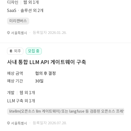
디자인
웹 외 1개
SaaSㆍ솔루션 외 2개
미리캔버스
· 등록일자 2026.01.26.
서울특별시
외주
모집 중
📔
사내 통합 LLM API 게이트웨이 구축
예상 금액
협의 후 결정
예상 기간
30일
개발
웹 외 1개
LLM 구축 외 1개
litellm(오픈소스 llm 게이트웨이) 또는 langfuse 등 검증된 오픈소스 프
· 등록일자 2026.07.28.
서울특별시