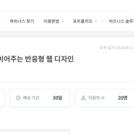
파트너스 찾기
이용방법
포트폴리오
비즈니스 솔루
이용방법
포트폴리오
엔터프라이즈
I
파트너 등급
이용후기
등록 일자 2020.06.17
안심 코드 케어
이용요금
솔루션 마켓
이어주는 반응형 웹 디자인
고객센터
스토어
30일
20명
예상 기간
지원자 수