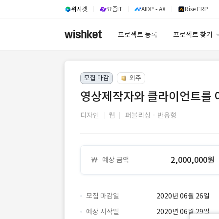
위시켓
요즘IT
AIDP - AX
Rise ERP
프로젝트 등록
프로젝트 찾기
프로젝트 찾기
모집 마감
외주
유사사례 검색 A
영상제작자와 클라이언트를 
디자인
웹
퍼블리싱ㆍ반응형
2,000,000원
예상 금액
모집 마감일
2020년 06월 26일
예상 시작일
2020년 06월 29일