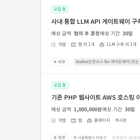
모집 중
사내 통합 LLM API 게이트웨이 구
예상 금액
협의 후 결정
예상 기간
30일
개발
웹 외 1개
LLM 구축 외 1개
litellm(오픈소스 llm 게이트웨이)
외주
📔
모집 중
기존 PHP 웹사이트 AWS 호스팅 
예상 금액
1,000,000원
예상 기간
30일
개발
웹
홈페이지ㆍ게시판
외주
· 등록일자 2026.07
서울특별시 마포구
📔