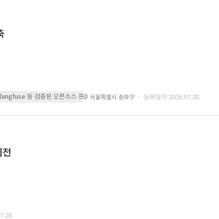
축
 또는 langfuse 등 검증된 오픈소스 프레임워크를 기반으로 시스템을 구축
· 등록일자 2026.07.28.
서울특별시 송파구
이전
.28.