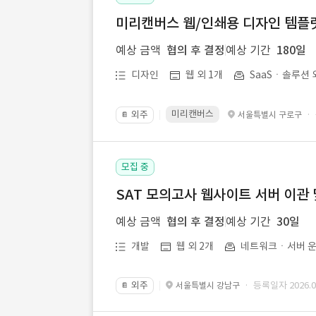
미리캔버스 웹/인쇄용 디자인 템플릿 
예상 금액
협의 후 결정
예상 기간
180일
디자인
웹 외 1개
SaaSㆍ솔루션 
미리캔버스
외주
·
서울특별시 구로구
📔
모집 중
SAT 모의고사 웹사이트 서버 이관 
예상 금액
협의 후 결정
예상 기간
30일
개발
웹 외 2개
네트워크ㆍ서버 운
외주
· 등록일자 2026.07
서울특별시 강남구
📔