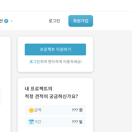
션
로그인
회원가입
유사사례 검색 AI
.
프로젝트 지원하기
‘이런 거’ 만들어본
개발 회사 있어?
로그인
하여 편리하게 이용하세요!
바로가기
내 프로젝트의
적정 견적이 궁금하신가요?
금액
??? 원
기간
??? 일