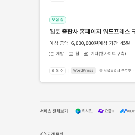
모집 중
웹툰 출판사 홈페이지 워드프레스 구
예상 금액
6,000,000원
예상 기간
45일
개발
웹
기타(웹사이트 구축)
WordPress
외주
서울특별시 구로구
📔
서비스 전체보기
위시켓
요즘IT
AIDP
고객 문의