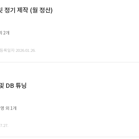
정기 제작 (월 정산)
외 2개
 등록일자 2026.01.26.
및 DB 튜닝
영 외 1개
.27.