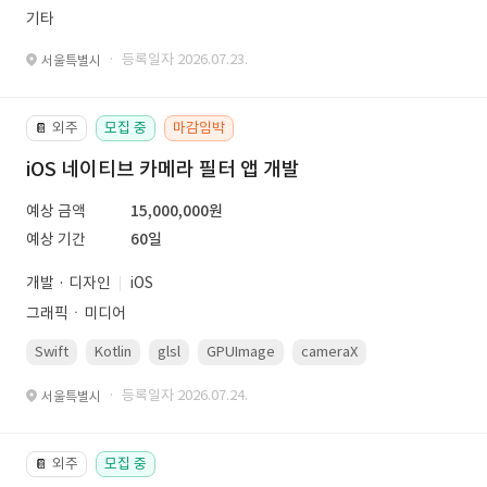
기타
· 등록일자 2026.07.23.
서울특별시
외주
모집 중
마감임박
📔
iOS 네이티브 카메라 필터 앱 개발
예상 금액
15,000,000원
예상 기간
60일
개발 · 디자인
iOS
그래픽ㆍ미디어
Swift
Kotlin
glsl
GPUImage
cameraX
avfoundation
· 등록일자 2026.07.24.
서울특별시
외주
모집 중
📔