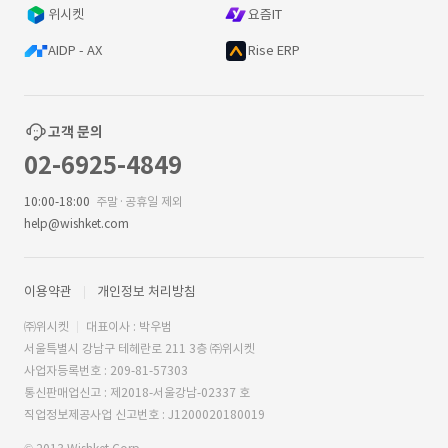
위시켓
요즘IT
AIDP - AX
Rise ERP
고객 문의
02-6925-4849
10:00-18:00
주말·공휴일 제외
help@wishket.com
이용약관
개인정보 처리방침
㈜위시켓
대표이사 : 박우범
서울특별시 강남구 테헤란로 211 3층 ㈜위시켓
사업자등록번호 : 209-81-57303
통신판매업신고 : 제2018-서울강남-02337 호
직업정보제공사업 신고번호 : J1200020180019