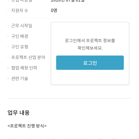
모집 마감일
2020년 07월 01일
지원자 수
0명
근무 시작일
구인 배경
로그인해서 프로젝트 정보를
구인 유형
확인해보세요.
프로젝트 산업 분야
로그인
협업 예정 인력
관련 기술
PHP · 경력 무관
OracleDB · 경력 무관
업무 내용
<프로젝트 진행 방식>