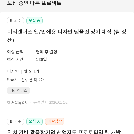
모집 중인 다른 프로젝트
외주
모집 중
📔
미리캔버스 웹/인쇄용 디자인 템플릿 정기 제작 (월 정
산)
예상 금액
협의 후 결정
예상 기간
180일
디자인
웹 외 1개
SaaSㆍ솔루션 외 2개
미리캔버스
· 등록일자 2026.01.26.
서울특별시
외주
모집 중
마감임박
📔
위치 기반 광융합기업 산업지도 프로토타입 웹 개발