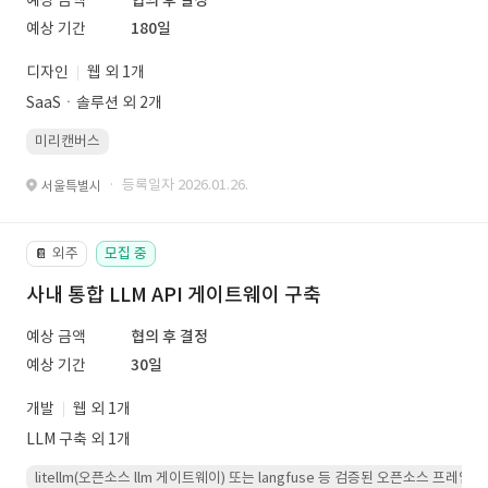
예상 금액
협의 후 결정
예상 기간
180일
디자인
웹 외 1개
SaaSㆍ솔루션 외 2개
미리캔버스
· 등록일자 2026.01.26.
서울특별시
외주
모집 중
📔
사내 통합 LLM API 게이트웨이 구축
예상 금액
협의 후 결정
예상 기간
30일
개발
웹 외 1개
LLM 구축 외 1개
litellm(오픈소스 llm 게이트웨이) 또는 langfuse 등 검증된 오픈소스 프