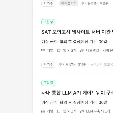
미리캔버스
외주
·
서울특별시 구로구
📔
모집 중
SAT 모의고사 웹사이트 서버 이관 
예상 금액
협의 후 결정
예상 기간
30일
개발
웹 외 2개
네트워크ㆍ서버 운
외주
· 등록일자 2026.07
서울특별시 강남구
📔
모집 중
사내 통합 LLM API 게이트웨이 구
예상 금액
협의 후 결정
예상 기간
30일
개발
웹 외 1개
LLM 구축 외 1개