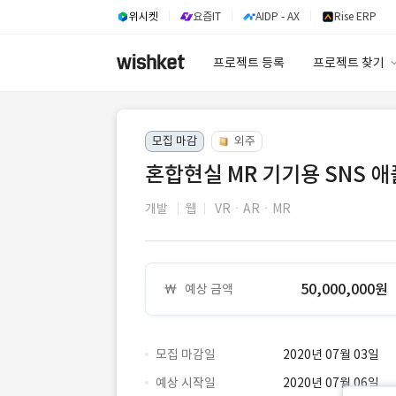
위시켓
요즘IT
AIDP - AX
Rise ERP
프로젝트 등록
프로젝트 찾기
프로젝트 찾기
모집 마감
외주
유사사례 검색 A
혼합현실 MR 기기용 SNS 
개발
웹
VRㆍARㆍMR
50,000,000원
예상 금액
모집 마감일
2020년 07월 03일
예상 시작일
2020년 07월 06일