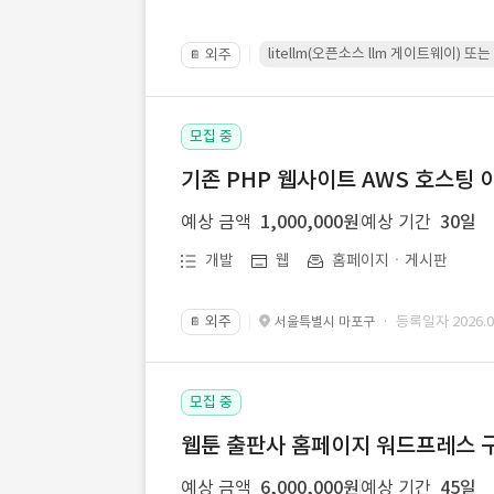
litellm(오픈소스 llm 게이트웨이)
외주
📔
모집 중
기존 PHP 웹사이트 AWS 호스팅 
예상 금액
1,000,000원
예상 기간
30일
개발
웹
홈페이지ㆍ게시판
외주
· 등록일자 2026.07
서울특별시 마포구
📔
모집 중
웹툰 출판사 홈페이지 워드프레스 구
예상 금액
6,000,000원
예상 기간
45일