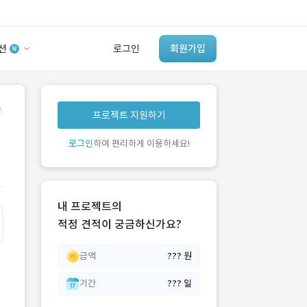
션
로그인
회원가입
유사사례 검색 AI
.
프로젝트 지원하기
‘이런 거’ 만들어본
개발 회사 있어?
로그인
하여 편리하게 이용하세요!
바로가기
내 프로젝트의
적정 견적이 궁금하신가요?
금액
??? 원
기간
??? 일