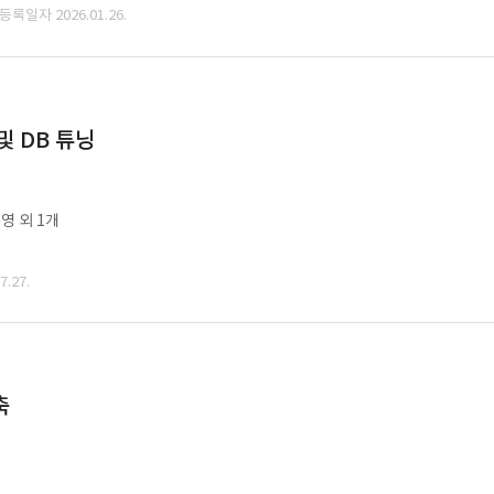
 등록일자 2026.01.26.
및 DB 튜닝
영 외 1개
.27.
축