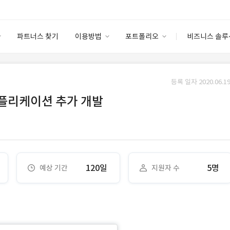
파트너스 찾기
이용방법
포트폴리오
비즈니스 솔루
이용방법
포트폴리오
엔터프라이즈
I
파트너 등급
이용후기
등록 일자 2020.06.19
안심 코드 케어
이용요금
솔루션 마켓
애플리케이션 추가 개발
고객센터
스토어
120일
5명
예상 기간
지원자 수