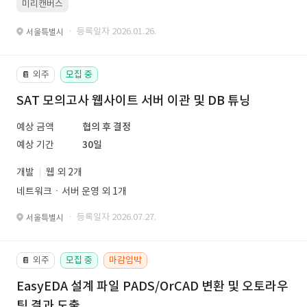
미리캔버스
· 등록일자 2026.01.26.
서울특별시
외주
모집 중
📔
SAT 모의고사 웹사이트 서버 이관 및 DB 튜닝
예상 금액
협의 후 결정
예상 기간
30일
개발
웹 외 2개
네트워크ㆍ서버 운영 외 1개
· 등록일자 2026.07.27.
서울특별시
외주
모집 중
마감임박
📔
EasyEDA 설계 파일 PADS/OrCAD 변환 및 오토라우
팅 결과 도출