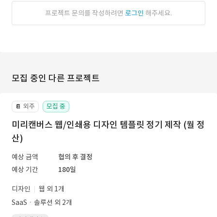
프로젝트 문의를 작성하려면
로그인
해주세요.
모집 중인 다른 프로젝트
외주
모집 중
📔
미리캔버스 웹/인쇄용 디자인 템플릿 정기 제작 (월 정
산)
예상 금액
협의 후 결정
예상 기간
180일
디자인
웹 외 1개
SaaSㆍ솔루션 외 2개