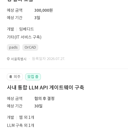
예상 금액
300,000원
예상 기간
3일
개발
임베디드
기타(IT 서비스 구축)
pads
OrCAD
· 등록일자 2026.07.27.
서울특별시
외주
모집 중
📔
사내 통합 LLM API 게이트웨이 구축
예상 금액
협의 후 결정
예상 기간
30일
개발
웹 외 1개
LLM 구축 외 1개