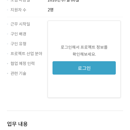
모집 마감일
2020년 07월 06일
지원자 수
2명
근무 시작일
구인 배경
구인 유형
로그인해서 프로젝트 정보를
프로젝트 산업 분야
확인해보세요.
협업 예정 인력
로그인
관련 기술
blockchain · 경력 무관
Solidity · 경력 무관
컨설팅 · 경력 무관
CRYPTOCURRENCY · 경력 무관
업무 내용