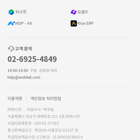
위시켓
요즘IT
AIDP - AX
Rise ERP
고객 문의
02-6925-4849
10:00-18:00
주말·공휴일 제외
help@wishket.com
이용약관
개인정보 처리방침
㈜위시켓
대표이사 : 박우범
서울특별시 강남구 테헤란로 211 3층 ㈜위시켓
사업자등록번호 : 209-81-57303
통신판매업신고 : 제2018-서울강남-02337 호
직업정보제공사업 신고번호 : J1200020180019