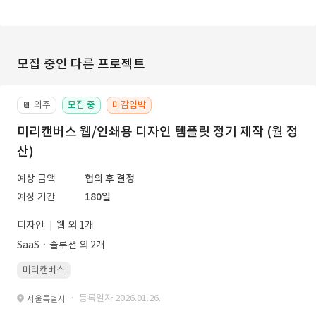
모집 중인 다른 프로젝트
외주
모집 중
마감임박
📔
미리캔버스 웹/인쇄용 디자인 템플릿 정기 제작 (월 정
산)
예상 금액
협의 후 결정
예상 기간
180일
디자인
웹 외 1개
SaaSㆍ솔루션 외 2개
미리캔버스
· 등록일자 2026.01.26.
서울특별시