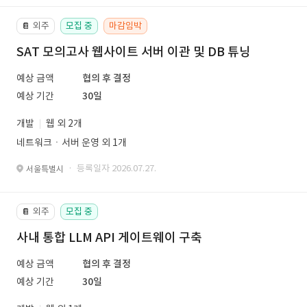
외주
모집 중
마감임박
📔
SAT 모의고사 웹사이트 서버 이관 및 DB 튜닝
예상 금액
협의 후 결정
예상 기간
30일
개발
웹 외 2개
네트워크ㆍ서버 운영 외 1개
· 등록일자 2026.07.27.
서울특별시
외주
모집 중
📔
사내 통합 LLM API 게이트웨이 구축
예상 금액
협의 후 결정
예상 기간
30일