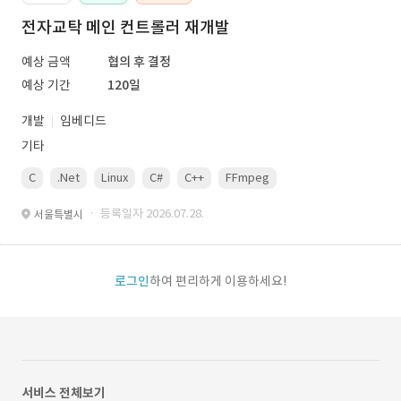
전자교탁 메인 컨트롤러 재개발
예상 금액
협의 후 결정
예상 기간
120일
개발
임베디드
기타
C
.Net
Linux
C#
C++
FFmpeg
VisualStudio
OrC
· 등록일자 2026.07.28.
서울특별시
로그인
하여 편리하게 이용하세요!
서비스 전체보기