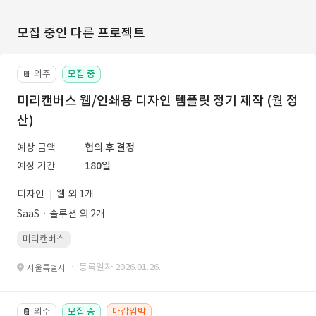
모집 중인 다른 프로젝트
외주
모집 중
📔
미리캔버스 웹/인쇄용 디자인 템플릿 정기 제작 (월 정
산)
예상 금액
협의 후 결정
예상 기간
180일
디자인
웹 외 1개
SaaSㆍ솔루션 외 2개
미리캔버스
· 등록일자 2026.01.26.
서울특별시
외주
모집 중
마감임박
📔