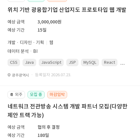
위치 기반 광융합기업 산업지도 프로토타입 웹 개발
예상 금액
3,000,000원
예상 기간
15일
개발 · 디자인 · 기획
웹
데이터 분석ㆍBI
CSS
Java
JavaScript
JSP
MySQL
React
Spring
· 등록일자 2026.07.23.
광주광역시
외주
모집 중
마감임박
📔
네트워크 전관방송 시스템 개발 파트너 모집(다양한
제안 트랙 가능)
예상 금액
협의 후 결정
예상 기간
180일