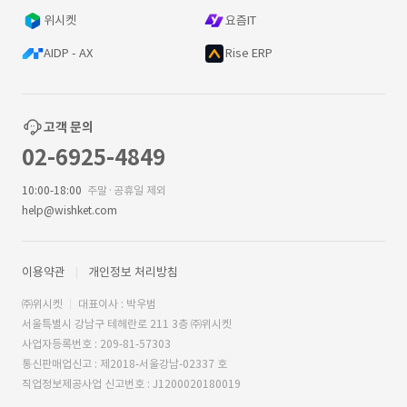
위시켓
요즘IT
AIDP - AX
Rise ERP
고객 문의
02-6925-4849
10:00-18:00
주말·공휴일 제외
help@wishket.com
이용약관
개인정보 처리방침
㈜위시켓
대표이사 : 박우범
서울특별시 강남구 테헤란로 211 3층 ㈜위시켓
사업자등록번호 : 209-81-57303
통신판매업신고 : 제2018-서울강남-02337 호
직업정보제공사업 신고번호 : J1200020180019