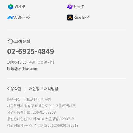
위시켓
요즘IT
AIDP - AX
Rise ERP
고객 문의
02-6925-4849
10:00-18:00
주말·공휴일 제외
help@wishket.com
이용약관
개인정보 처리방침
㈜위시켓
대표이사 : 박우범
서울특별시 강남구 테헤란로 211 3층 ㈜위시켓
사업자등록번호 : 209-81-57303
통신판매업신고 : 제2018-서울강남-02337 호
직업정보제공사업 신고번호 : J1200020180019