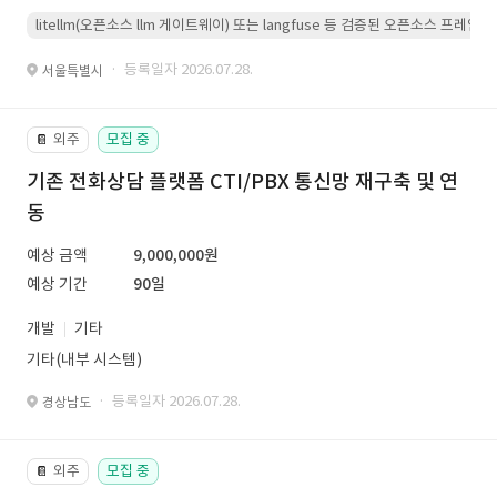
litellm(오픈소스 llm 게이트웨이) 또는 langfuse 등 검증된 오픈소스 프
· 등록일자 2026.07.28.
서울특별시
외주
모집 중
📔
기존 전화상담 플랫폼 CTI/PBX 통신망 재구축 및 연
동
예상 금액
9,000,000원
예상 기간
90일
개발
기타
기타(내부 시스템)
· 등록일자 2026.07.28.
경상남도
외주
모집 중
📔