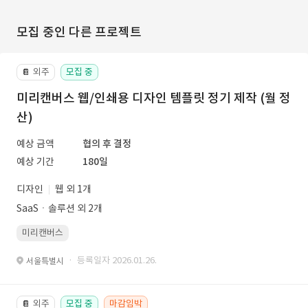
모집 중인 다른 프로젝트
외주
모집 중
📔
미리캔버스 웹/인쇄용 디자인 템플릿 정기 제작 (월 정
산)
예상 금액
협의 후 결정
예상 기간
180일
디자인
웹 외 1개
SaaSㆍ솔루션 외 2개
미리캔버스
· 등록일자 2026.01.26.
서울특별시
외주
모집 중
마감임박
📔