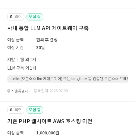
외주
모집 중
📔
사내 통합 LLM API 게이트웨이 구축
예상 금액
협의 후 결정
예상 기간
30일
개발
웹 외 1개
LLM 구축 외 1개
litellm(오픈소스 llm 게이트웨이) 또는 langfuse 등 검증된 오픈소스 프
· 등록일자 2026.07.28.
서울특별시
외주
모집 중
📔
기존 PHP 웹사이트 AWS 호스팅 이전
예상 금액
1,000,000원