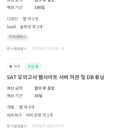
예상 금액
협의 후 결정
예상 기간
180일
디자인
웹 외 1개
SaaSㆍ솔루션 외 2개
미리캔버스
· 등록일자 2026.01.26.
서울특별시
외주
모집 중
📔
SAT 모의고사 웹사이트 서버 이관 및 DB 튜닝
예상 금액
협의 후 결정
예상 기간
30일
개발
웹 외 2개
네트워크ㆍ서버 운영 외 1개
· 등록일자 2026.07.27.
서울특별시