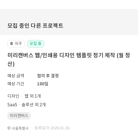
모집 중인 다른 프로젝트
외주
모집 중
📔
미리캔버스 웹/인쇄용 디자인 템플릿 정기 제작 (월 정
산)
예상 금액
협의 후 결정
예상 기간
180일
디자인
웹 외 1개
SaaSㆍ솔루션 외 2개
미리캔버스
· 등록일자 2026.01.26.
서울특별시