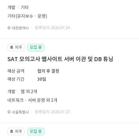
개발
기타
기타(유지보수ㆍ운영)
· 등록일자 2026.07.24.
대전광역시
외주
모집 중
📔
SAT 모의고사 웹사이트 서버 이관 및 DB 튜닝
예상 금액
협의 후 결정
예상 기간
30일
개발
웹 외 2개
네트워크ㆍ서버 운영 외 1개
· 등록일자 2026.07.27.
서울특별시
외주
모집 중
📔