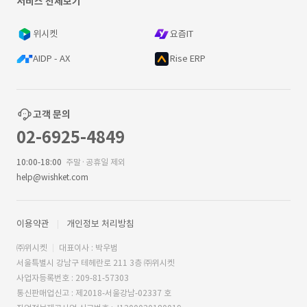
서비스 전체보기
위시켓
요즘IT
AIDP - AX
Rise ERP
고객 문의
02-6925-4849
10:00-18:00
주말·공휴일 제외
help@wishket.com
이용약관
개인정보 처리방침
㈜위시켓
대표이사 : 박우범
서울특별시 강남구 테헤란로 211 3층 ㈜위시켓
사업자등록번호 : 209-81-57303
통신판매업신고 : 제2018-서울강남-02337 호