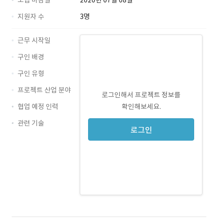
모집 마감일
2020년 07월 08일
지원자 수
3명
근무 시작일
구인 배경
구인 유형
프로젝트 산업 분야
로그인해서 프로젝트 정보를
협업 예정 인력
확인해보세요.
관련 기술
JavaScript · 경력 무관
로그인
Java · 경력 무관
Android · 경력 무관
HTML5 · 경력 무관
CSS3 · 경력 무관
SERVER · 경력 무관
crawling · 경력 무관
CoAP · 경력 무관