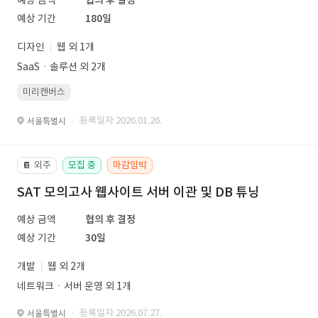
예상 금액
협의 후 결정
예상 기간
180일
디자인
웹 외 1개
SaaSㆍ솔루션 외 2개
미리캔버스
· 등록일자 2026.01.26.
서울특별시
외주
모집 중
마감임박
📔
SAT 모의고사 웹사이트 서버 이관 및 DB 튜닝
예상 금액
협의 후 결정
예상 기간
30일
개발
웹 외 2개
네트워크ㆍ서버 운영 외 1개
· 등록일자 2026.07.27.
서울특별시