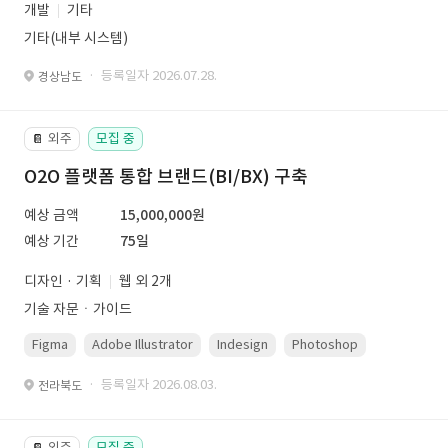
개발
기타
기타(내부 시스템)
· 등록일자 2026.07.28.
경상남도
외주
모집 중
📔
O2O 플랫폼 통합 브랜드(BI/BX) 구축
예상 금액
15,000,000원
예상 기간
75일
디자인 · 기획
웹 외 2개
기술 자문ㆍ가이드
Figma
Adobe Illustrator
Indesign
Photoshop
· 등록일자 2026.08.03.
전라북도
외주
모집 중
📔