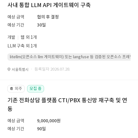
사내 통합 LLM API 게이트웨이 구축
예상 금액
협의 후 결정
예상 기간
30일
개발
웹 외 1개
LLM 구축 외 1개
litellm(오픈소스 llm 게이트웨이) 또는 langfuse 등 검증된 오픈소스 프
· 등록일자 2026.07.28.
서울특별시
외주
모집 중
📔
기존 전화상담 플랫폼 CTI/PBX 통신망 재구축 및 연
동
예상 금액
9,000,000원
예상 기간
90일