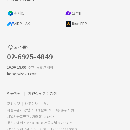
위시켓
요즘IT
AIDP - AX
Rise ERP
고객 문의
02-6925-4849
10:00-18:00
주말·공휴일 제외
help@wishket.com
이용약관
개인정보 처리방침
㈜위시켓
대표이사 : 박우범
서울특별시 강남구 테헤란로 211 3층 ㈜위시켓
사업자등록번호 : 209-81-57303
통신판매업신고 : 제2018-서울강남-02337 호
직업정보제공사업 신고번호 : J1200020180019