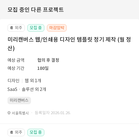
모집 중인 다른 프로젝트
외주
모집 중
마감임박
📔
미리캔버스 웹/인쇄용 디자인 템플릿 정기 제작 (월 정
산)
예상 금액
협의 후 결정
예상 기간
180일
디자인
웹 외 1개
SaaSㆍ솔루션 외 2개
미리캔버스
· 등록일자 2026.01.26.
서울특별시
외주
모집 중
📔