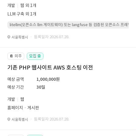
개발
웹 외 1개
LLM 구축 외 1개
litellm(오픈소스 llm 게이트웨이) 또는 langfuse 등 검증된 오픈소스 프
· 등록일자 2026.07.28.
서울특별시
외주
모집 중
📔
기존 PHP 웹사이트 AWS 호스팅 이전
예상 금액
1,000,000원
예상 기간
30일
개발
웹
홈페이지ㆍ게시판
· 등록일자 2026.07.28.
서울특별시