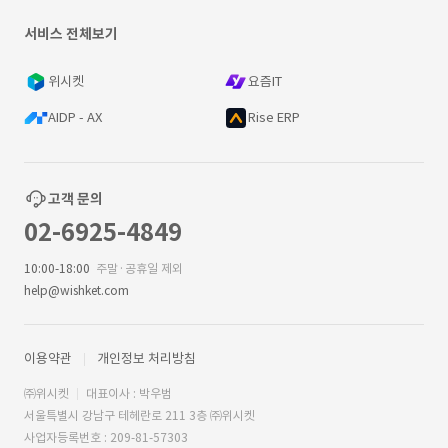
서비스 전체보기
위시켓
요즘IT
AIDP - AX
Rise ERP
고객 문의
02-6925-4849
10:00-18:00
주말·공휴일 제외
help@wishket.com
이용약관
개인정보 처리방침
㈜위시켓
대표이사 : 박우범
서울특별시 강남구 테헤란로 211 3층 ㈜위시켓
사업자등록번호 : 209-81-57303