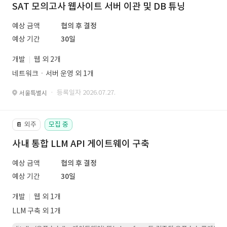
SAT 모의고사 웹사이트 서버 이관 및 DB 튜닝
예상 금액
협의 후 결정
예상 기간
30일
개발
웹 외 2개
네트워크ㆍ서버 운영 외 1개
· 등록일자 2026.07.27.
서울특별시
외주
모집 중
📔
사내 통합 LLM API 게이트웨이 구축
예상 금액
협의 후 결정
예상 기간
30일
개발
웹 외 1개
LLM 구축 외 1개