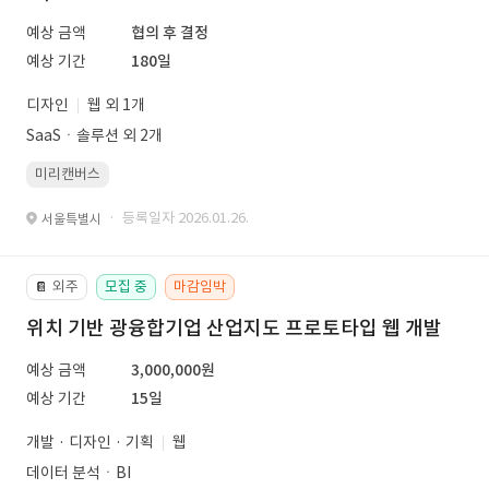
예상 금액
협의 후 결정
예상 기간
180일
디자인
웹 외 1개
SaaSㆍ솔루션 외 2개
미리캔버스
· 등록일자 2026.01.26.
서울특별시
외주
모집 중
마감임박
📔
위치 기반 광융합기업 산업지도 프로토타입 웹 개발
예상 금액
3,000,000원
예상 기간
15일
개발 · 디자인 · 기획
웹
데이터 분석ㆍBI