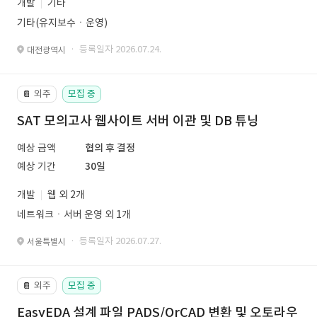
개발
기타
기타(유지보수ㆍ운영)
· 등록일자 2026.07.24.
대전광역시
외주
모집 중
📔
SAT 모의고사 웹사이트 서버 이관 및 DB 튜닝
예상 금액
협의 후 결정
예상 기간
30일
개발
웹 외 2개
네트워크ㆍ서버 운영 외 1개
· 등록일자 2026.07.27.
서울특별시
외주
모집 중
📔
EasyEDA 설계 파일 PADS/OrCAD 변환 및 오토라우