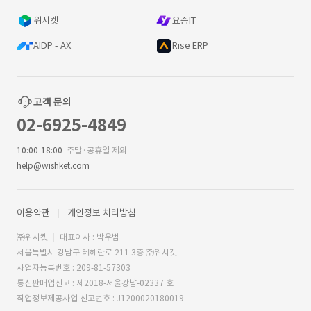
위시켓
요즘IT
AIDP - AX
Rise ERP
고객 문의
02-6925-4849
10:00-18:00
주말·공휴일 제외
help@wishket.com
이용약관
개인정보 처리방침
㈜위시켓
대표이사 : 박우범
서울특별시 강남구 테헤란로 211 3층 ㈜위시켓
사업자등록번호 : 209-81-57303
통신판매업신고 : 제2018-서울강남-02337 호
직업정보제공사업 신고번호 : J1200020180019