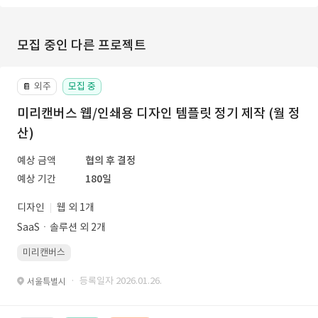
모집 중인 다른 프로젝트
외주
모집 중
📔
미리캔버스 웹/인쇄용 디자인 템플릿 정기 제작 (월 정
산)
예상 금액
협의 후 결정
예상 기간
180일
디자인
웹 외 1개
SaaSㆍ솔루션 외 2개
미리캔버스
· 등록일자 2026.01.26.
서울특별시