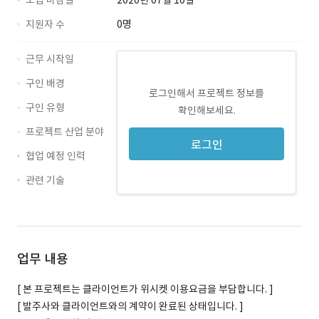
모집 마감일
2020년 07월 10일
지원자 수
0명
근무 시작일
구인 배경
로그인해서 프로젝트 정보를
구인 유형
확인해보세요.
프로젝트 산업 분야
로그인
협업 예정 인력
관련 기술
iOS · 경력 무관
Swift · 경력 무관
업무 내용
[ 본 프로젝트는 클라이언트가 위시켓 이용요금을 부담합니다. ]
[ 발주사와 클라이언트와의 계약이 완료된 상태입니다. ]