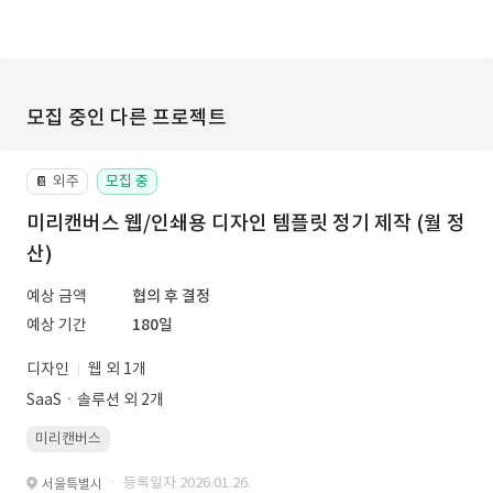
모집 중인 다른 프로젝트
외주
모집 중
📔
미리캔버스 웹/인쇄용 디자인 템플릿 정기 제작 (월 정
산)
예상 금액
협의 후 결정
예상 기간
180일
디자인
웹 외 1개
SaaSㆍ솔루션 외 2개
미리캔버스
· 등록일자 2026.01.26.
서울특별시