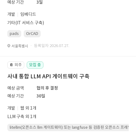
예상 기간
3일
개발
임베디드
기타(IT 서비스 구축)
pads
OrCAD
· 등록일자 2026.07.27.
서울특별시
외주
모집 중
📔
사내 통합 LLM API 게이트웨이 구축
예상 금액
협의 후 결정
예상 기간
30일
개발
웹 외 1개
LLM 구축 외 1개
litellm(오픈소스 llm 게이트웨이) 또는 langfuse 등 검증된 오픈소스 프