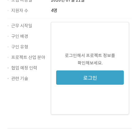
모집 마감일
2020년 07월 21일
지원자 수
4명
근무 시작일
구인 배경
구인 유형
로그인해서 프로젝트 정보를
프로젝트 산업 분야
확인해보세요.
협업 예정 인력
로그인
관련 기술
Photoshop · 경력 무관
HTML5 · 경력 무관
jQuery · 경력 무관
CSS3 · 경력 무관
Bootstrap · 경력 무관