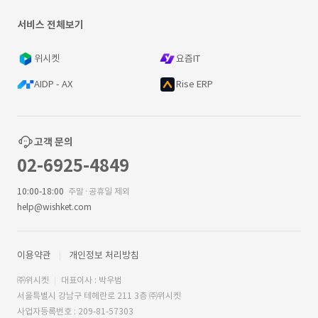
서비스 전체보기
위시켓
요즘IT
AIDP - AX
Rise ERP
고객 문의
02-6925-4849
10:00-18:00
주말·공휴일 제외
help@wishket.com
이용약관
개인정보 처리방침
㈜위시켓
대표이사 : 박우범
서울특별시 강남구 테헤란로 211 3층 ㈜위시켓
사업자등록번호 : 209-81-57303