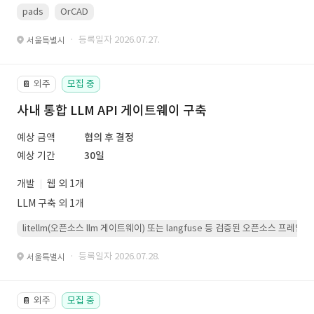
pads
OrCAD
· 등록일자 2026.07.27.
서울특별시
외주
모집 중
📔
사내 통합 LLM API 게이트웨이 구축
예상 금액
협의 후 결정
예상 기간
30일
개발
웹 외 1개
LLM 구축 외 1개
litellm(오픈소스 llm 게이트웨이) 또는 langfuse 등 검증된 오픈소스 프
· 등록일자 2026.07.28.
서울특별시
외주
모집 중
📔