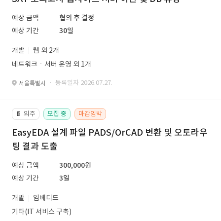
예상 금액
협의 후 결정
예상 기간
30일
개발
웹 외 2개
네트워크ㆍ서버 운영 외 1개
· 등록일자 2026.07.27.
서울특별시
외주
모집 중
마감임박
📔
EasyEDA 설계 파일 PADS/OrCAD 변환 및 오토라우
팅 결과 도출
예상 금액
300,000원
예상 기간
3일
개발
임베디드
기타(IT 서비스 구축)