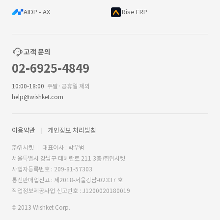
AIDP - AX
Rise ERP
고객 문의
02-6925-4849
10:00-18:00
주말·공휴일 제외
help@wishket.com
이용약관
개인정보 처리방침
㈜위시켓
대표이사 : 박우범
서울특별시 강남구 테헤란로 211 3층 ㈜위시켓
사업자등록번호 : 209-81-57303
통신판매업신고 : 제2018-서울강남-02337 호
직업정보제공사업 신고번호 : J1200020180019
© 2013 Wishket Corp.