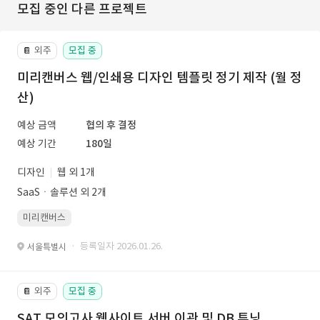
모집 중인 다른 프로젝트
외주
모집 중
📔
미리캔버스 웹/인쇄용 디자인 템플릿 정기 제작 (월 정
산)
예상 금액
협의 후 결정
예상 기간
180일
디자인
웹 외 1개
SaaSㆍ솔루션 외 2개
미리캔버스
· 등록일자 2026.01.26.
서울특별시
외주
모집 중
📔
SAT 모의고사 웹사이트 서버 이관 및 DB 튜닝