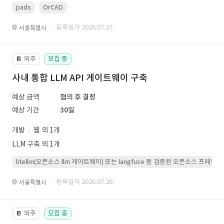
pads
OrCAD
· 등록일자 2026.07.27.
서울특별시
외주
모집 중
📔
사내 통합 LLM API 게이트웨이 구축
예상 금액
협의 후 결정
예상 기간
30일
개발
웹 외 1개
LLM 구축 외 1개
litellm(오픈소스 llm 게이트웨이) 또는 langfuse 등 검증된 오픈소스 프
· 등록일자 2026.07.28.
서울특별시
외주
모집 중
📔