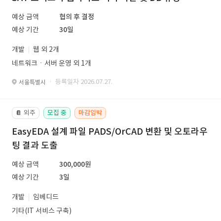
예상 금액
협의 후 결정
예상 기간
30일
개발
웹 외 2개
네트워크ㆍ서버 운영 외 1개
· 등록일자 2026.07.27.
서울특별시
외주
모집 중
마감임박
📔
EasyEDA 설계 파일 PADS/OrCAD 변환 및 오토라우
팅 결과 도출
예상 금액
300,000원
예상 기간
3일
개발
임베디드
기타(IT 서비스 구축)