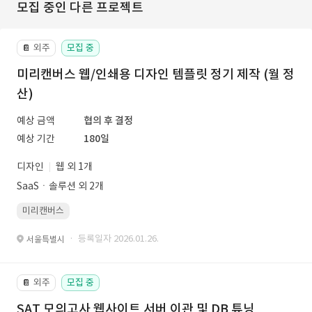
모집 중인 다른 프로젝트
외주
모집 중
📔
미리캔버스 웹/인쇄용 디자인 템플릿 정기 제작 (월 정
산)
예상 금액
협의 후 결정
예상 기간
180일
디자인
웹 외 1개
SaaSㆍ솔루션 외 2개
미리캔버스
· 등록일자 2026.01.26.
서울특별시
외주
모집 중
📔
SAT 모의고사 웹사이트 서버 이관 및 DB 튜닝