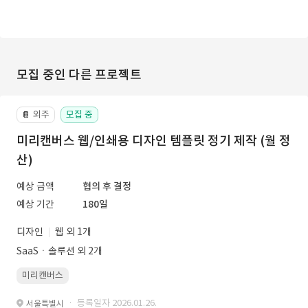
모집 중인 다른 프로젝트
외주
모집 중
📔
미리캔버스 웹/인쇄용 디자인 템플릿 정기 제작 (월 정
산)
예상 금액
협의 후 결정
예상 기간
180일
디자인
웹 외 1개
SaaSㆍ솔루션 외 2개
미리캔버스
· 등록일자 2026.01.26.
서울특별시