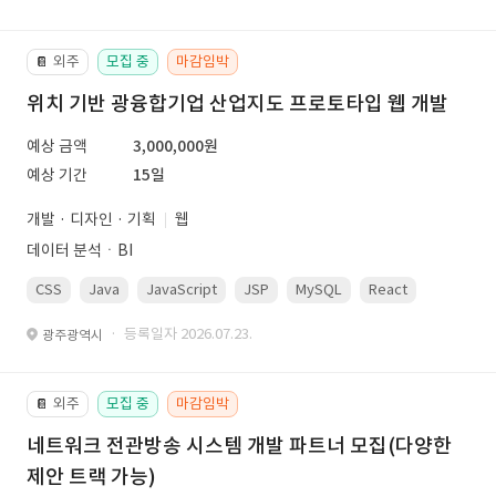
외주
모집 중
마감임박
📔
위치 기반 광융합기업 산업지도 프로토타입 웹 개발
예상 금액
3,000,000원
예상 기간
15일
개발 · 디자인 · 기획
웹
데이터 분석ㆍBI
CSS
Java
JavaScript
JSP
MySQL
React
Spring
· 등록일자 2026.07.23.
광주광역시
외주
모집 중
마감임박
📔
네트워크 전관방송 시스템 개발 파트너 모집(다양한
제안 트랙 가능)