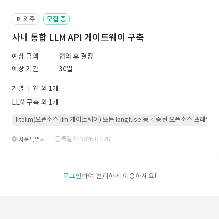
외주
모집 중
📔
사내 통합 LLM API 게이트웨이 구축
예상 금액
협의 후 결정
예상 기간
30일
개발
웹 외 1개
LLM 구축 외 1개
litellm(오픈소스 llm 게이트웨이) 또는 langfuse 등 검증된 오픈소스 프
· 등록일자 2026.07.28.
서울특별시
로그인
하여 편리하게 이용하세요!