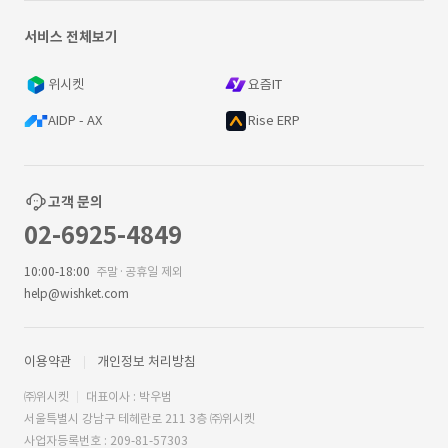
서비스 전체보기
위시켓
요즘IT
AIDP - AX
Rise ERP
고객 문의
02-6925-4849
10:00-18:00
주말·공휴일 제외
help@wishket.com
이용약관
개인정보 처리방침
㈜위시켓
대표이사 : 박우범
서울특별시 강남구 테헤란로 211 3층 ㈜위시켓
사업자등록번호 : 209-81-57303