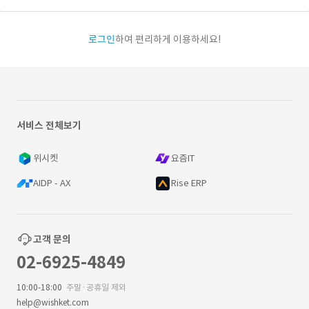
로그인
하여 편리하게 이용하세요!
서비스 전체보기
위시켓
요즘IT
AIDP - AX
Rise ERP
고객 문의
02-6925-4849
10:00-18:00
주말·공휴일 제외
help@wishket.com