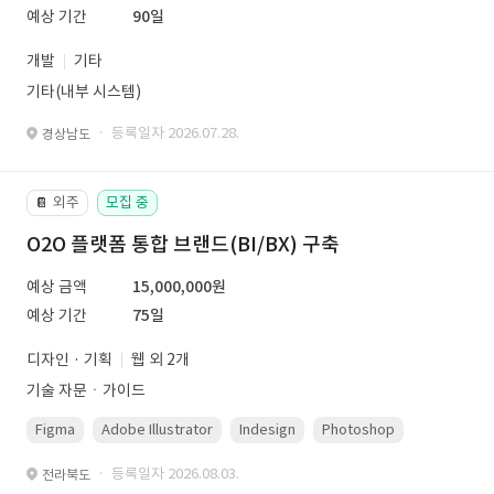
예상 기간
90일
개발
기타
기타(내부 시스템)
· 등록일자 2026.07.28.
경상남도
외주
모집 중
📔
O2O 플랫폼 통합 브랜드(BI/BX) 구축
예상 금액
15,000,000원
예상 기간
75일
디자인 · 기획
웹 외 2개
기술 자문ㆍ가이드
Figma
Adobe Illustrator
Indesign
Photoshop
· 등록일자 2026.08.03.
전라북도