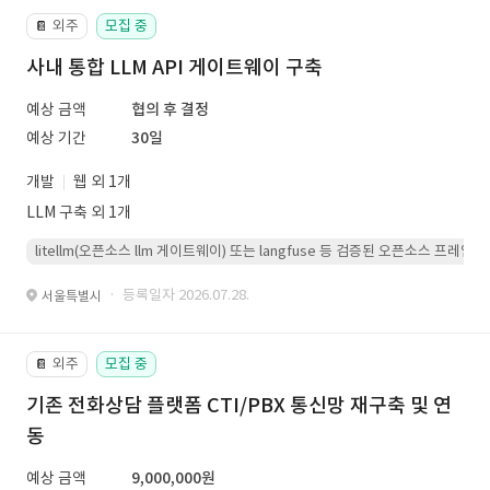
외주
모집 중
📔
사내 통합 LLM API 게이트웨이 구축
예상 금액
협의 후 결정
예상 기간
30일
개발
웹 외 1개
LLM 구축 외 1개
litellm(오픈소스 llm 게이트웨이) 또는 langfuse 등 검증된 오픈소스 프
· 등록일자 2026.07.28.
서울특별시
외주
모집 중
📔
기존 전화상담 플랫폼 CTI/PBX 통신망 재구축 및 연
동
예상 금액
9,000,000원