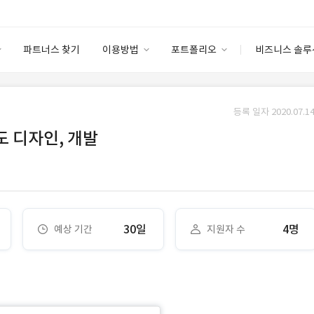
파트너스 찾기
이용방법
포트폴리오
비즈니스 솔루
이용방법
포트폴리오
엔터프라이즈
I
파트너 등급
이용후기
등록 일자 2020.07.14
안심 코드 케어
이용요금
솔루션 마켓
지도 디자인, 개발
고객센터
스토어
30일
4명
예상 기간
지원자 수