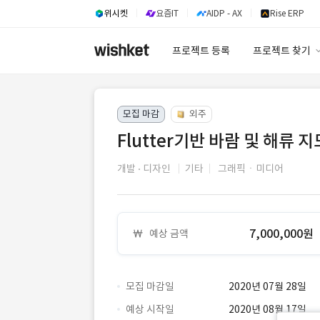
위시켓
요즘IT
AIDP - AX
Rise ERP
프로젝트 등록
프로젝트 찾기
프로젝트 찾기
모집 마감
외주
유사사례 검색 A
Flutter기반 바람 및 해류 
개발
디자인
기타
그래픽ㆍ미디어
7,000,000원
예상 금액
모집 마감일
2020년 07월 28일
예상 시작일
2020년 08월 17일