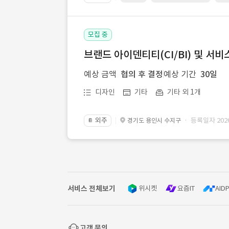
모집 중
브랜드 아이덴티티(CI/BI) 및 서비
예상 금액
협의 후 결정
예상 기간
30일
디자인
기타
기타 외 1개
외주
· 등록일자 2026.
경기도 용인시 수지구
📔
서비스 전체보기
위시켓
요즘IT
AIDP
고객 문의