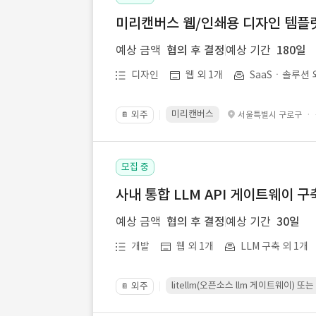
미리캔버스 웹/인쇄용 디자인 템플릿 
예상 금액
협의 후 결정
예상 기간
180일
디자인
웹 외 1개
SaaSㆍ솔루션 
미리캔버스
외주
·
서울특별시 구로구
📔
모집 중
사내 통합 LLM API 게이트웨이 구
예상 금액
협의 후 결정
예상 기간
30일
개발
웹 외 1개
LLM 구축 외 1개
litellm(오픈소스 llm 게이트웨이)
외주
📔