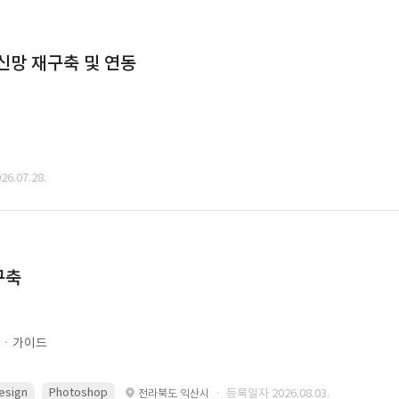
통신망 재구축 및 연동
6.07.28.
구축
문ㆍ가이드
esign
Photoshop
· 등록일자 2026.08.03.
전라북도 익산시