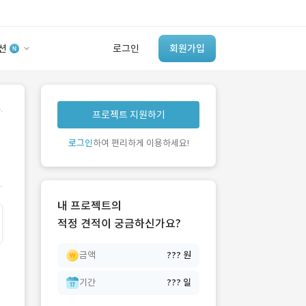
션
로그인
회원가입
유사사례 검색 AI
.
프로젝트 지원하기
‘이런 거’ 만들어본
개발 회사 있어?
로그인
하여 편리하게 이용하세요!
바로가기
내 프로젝트의
적정 견적이 궁금하신가요?
금액
??? 원
기간
??? 일