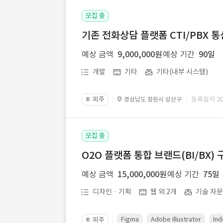
모집 중
기존 전화상담 플랫폼 CTI/PBX 
예상 금액
9,000,000원
예상 기간
90일
개발
기타
기타(내부 시스템)
외주
· 등록일자 202
경상남도 창원시 성산구
📔
모집 중
O2O 플랫폼 통합 브랜드(BI/BX) 
예상 금액
15,000,000원
예상 기간
75일
디자인 · 기획
웹 외 2개
기술 자
Figma
Adobe Illustrator
Ind
외주
📔