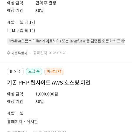
예상 금액
협의 후 결정
예상 기간
30일
개발
웹 외 1개
LLM 구축 외 1개
litellm(오픈소스 llm 게이트웨이) 또는 langfuse 등 검증된 오픈소스 프
· 등록일자 2026.07.28.
서울특별시
외주
모집 중
마감임박
📔
기존 PHP 웹사이트 AWS 호스팅 이전
예상 금액
1,000,000원
예상 기간
30일
개발
웹
홈페이지ㆍ게시판