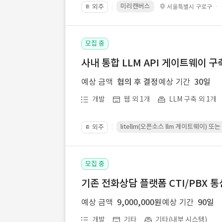
미리캔버스
외주
·
서울특별시 구로구
📔
모집 중
사내 통합 LLM API 게이트웨이 구
예상 금액
협의 후 결정
예상 기간
30일
개발
웹 외 1개
LLM 구축 외 1개
litellm(오픈소스 llm 게이트웨이)
외주
📔
모집 중
기존 전화상담 플랫폼 CTI/PBX 
예상 금액
9,000,000원
예상 기간
90일
개발
기타
기타(내부 시스템)