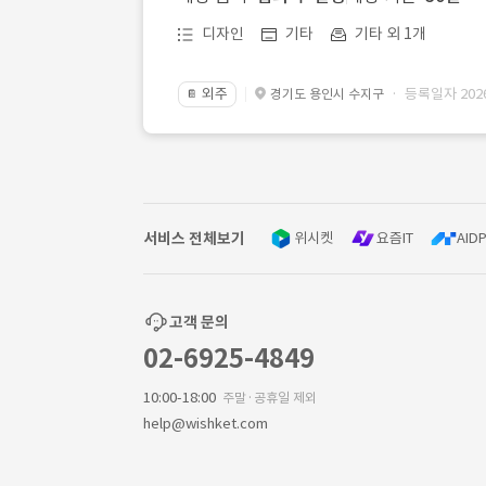
디자인
기타
기타 외 1개
외주
· 등록일자 2026.
경기도 용인시 수지구
📔
서비스 전체보기
위시켓
요즘IT
AIDP
고객 문의
02-6925-4849
10:00-18:00
주말·공휴일 제외
help@wishket.com