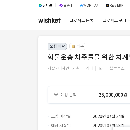
위시켓
요즘IT
AIDP - AX
Rise ERP
프로젝트 등록
프로젝트 찾기
프로젝트 찾기
모집 마감
외주
유사사례 검색 A
화물운송 차주들을 위한 차계부 
개발
디자인
기획
기타
IoTㆍ블루투스
25,000,000원
예상 금액
모집 마감일
2020년 07월 24일
예상 시작일
2020년 07월 28일