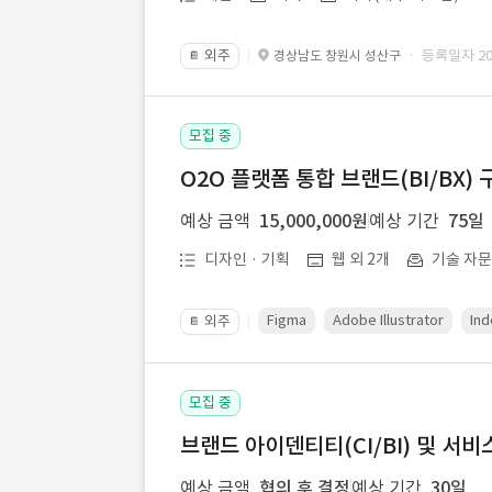
외주
· 등록일자 202
경상남도 창원시 성산구
📔
모집 중
O2O 플랫폼 통합 브랜드(BI/BX) 
예상 금액
15,000,000원
예상 기간
75일
디자인 · 기획
웹 외 2개
기술 자
Figma
Adobe Illustrator
Ind
외주
📔
모집 중
브랜드 아이덴티티(CI/BI) 및 서비
예상 금액
협의 후 결정
예상 기간
30일