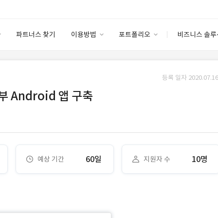
파트너스 찾기
이용방법
포트폴리오
비즈니스 솔루
이용방법
포트폴리오
엔터프라이즈
I
파트너 등급
이용후기
등록 일자 2020.07.16
안심 코드 케어
이용요금
솔루션 마켓
Android 앱 구축
고객센터
스토어
60일
10명
예상 기간
지원자 수