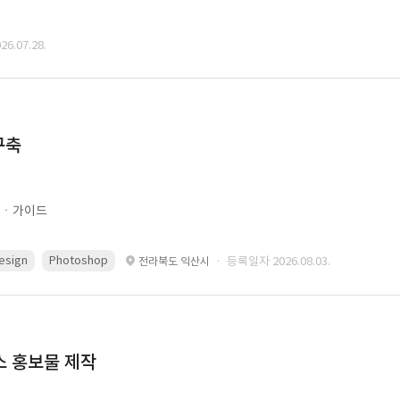
6.07.28.
구축
문ㆍ가이드
esign
Photoshop
· 등록일자 2026.08.03.
전라북도 익산시
스 홍보물 제작