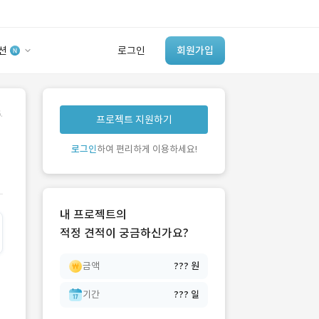
션
로그인
회원가입
유사사례 검색 AI
.
프로젝트 지원하기
‘이런 거’ 만들어본
개발 회사 있어?
로그인
하여 편리하게 이용하세요!
바로가기
내 프로젝트의
적정 견적이 궁금하신가요?
금액
??? 원
기간
??? 일