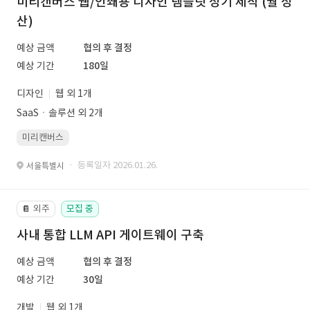
미리캔버스 웹/인쇄용 디자인 템플릿 정기 제작 (월 정
산)
예상 금액
협의 후 결정
예상 기간
180일
디자인
웹 외 1개
SaaSㆍ솔루션 외 2개
미리캔버스
· 등록일자 2026.01.26.
서울특별시
외주
모집 중
📔
사내 통합 LLM API 게이트웨이 구축
예상 금액
협의 후 결정
예상 기간
30일
개발
웹 외 1개