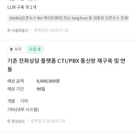
LLM 구축 외 1개
litellm(오픈소스 llm 게이트웨이) 또는 langfuse 등 검증된 오픈소스 프
· 등록일자 2026.07.28.
서울특별시
외주
모집 중
📔
기존 전화상담 플랫폼 CTI/PBX 통신망 재구축 및 연
동
예상 금액
9,000,000원
예상 기간
90일
개발
기타
기타(내부 시스템)
· 등록일자 2026.07.28.
경상남도