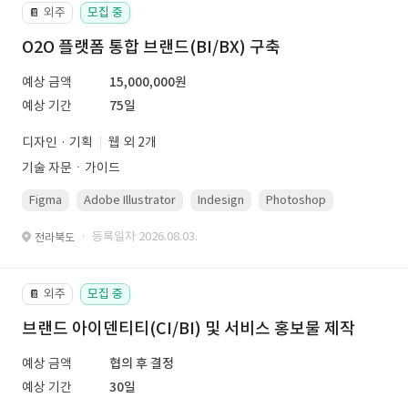
외주
모집 중
📔
O2O 플랫폼 통합 브랜드(BI/BX) 구축
예상 금액
15,000,000원
예상 기간
75일
디자인 · 기획
웹 외 2개
기술 자문ㆍ가이드
Figma
Adobe Illustrator
Indesign
Photoshop
· 등록일자 2026.08.03.
전라북도
외주
모집 중
📔
브랜드 아이덴티티(CI/BI) 및 서비스 홍보물 제작
예상 금액
협의 후 결정
예상 기간
30일