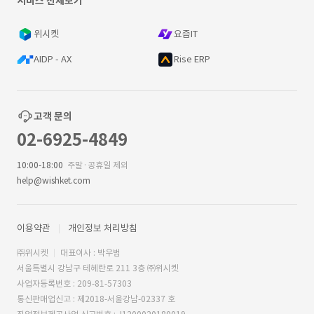
서비스 전체보기
위시켓
요즘IT
AIDP - AX
Rise ERP
고객 문의
02-6925-4849
10:00-18:00
주말·공휴일 제외
help@wishket.com
이용약관
개인정보 처리방침
㈜위시켓
대표이사 : 박우범
서울특별시 강남구 테헤란로 211 3층 ㈜위시켓
사업자등록번호 : 209-81-57303
통신판매업신고 : 제2018-서울강남-02337 호