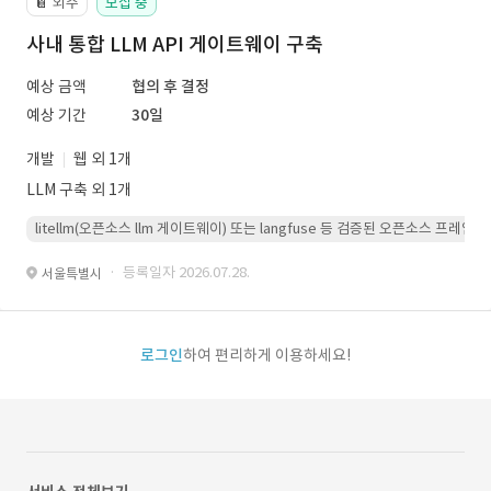
외주
모집 중
📔
사내 통합 LLM API 게이트웨이 구축
예상 금액
협의 후 결정
예상 기간
30일
개발
웹 외 1개
LLM 구축 외 1개
litellm(오픈소스 llm 게이트웨이) 또는 langfuse 등 검증된 오픈소스 프
· 등록일자 2026.07.28.
서울특별시
로그인
하여 편리하게 이용하세요!