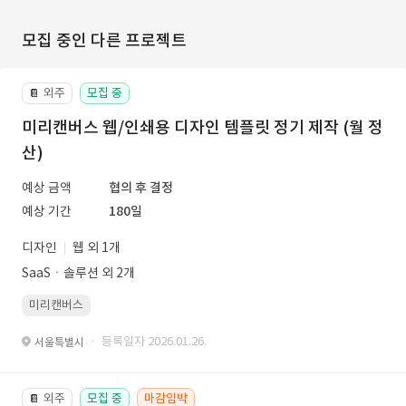
모집 중인 다른 프로젝트
외주
모집 중
📔
미리캔버스 웹/인쇄용 디자인 템플릿 정기 제작 (월 정
산)
예상 금액
협의 후 결정
예상 기간
180일
디자인
웹 외 1개
SaaSㆍ솔루션 외 2개
미리캔버스
· 등록일자 2026.01.26.
서울특별시
외주
모집 중
마감임박
📔