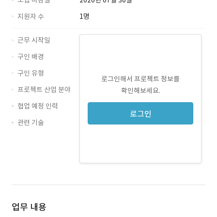
모집 마감일
2020년 07월 30일
지원자 수
1명
근무 시작일
구인 배경
구인 유형
로그인해서 프로젝트 정보를
프로젝트 산업 분야
확인해보세요.
협업 예정 인력
로그인
관련 기술
JavaScript · 경력 무관
HTML5 · 경력 무관
jQuery · 경력 무관
CSS3 · 경력 무관
업무 내용