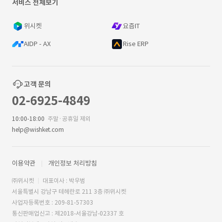
서비스 전체보기
위시켓
요즘IT
AIDP - AX
Rise ERP
고객 문의
02-6925-4849
10:00-18:00
주말·공휴일 제외
help@wishket.com
이용약관
개인정보 처리방침
㈜위시켓
대표이사 : 박우범
서울특별시 강남구 테헤란로 211 3층 ㈜위시켓
사업자등록번호 : 209-81-57303
통신판매업신고 : 제2018-서울강남-02337 호