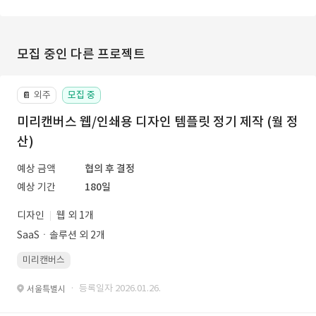
모집 중인 다른 프로젝트
외주
모집 중
📔
미리캔버스 웹/인쇄용 디자인 템플릿 정기 제작 (월 정
산)
예상 금액
협의 후 결정
예상 기간
180일
디자인
웹 외 1개
SaaSㆍ솔루션 외 2개
미리캔버스
· 등록일자 2026.01.26.
서울특별시