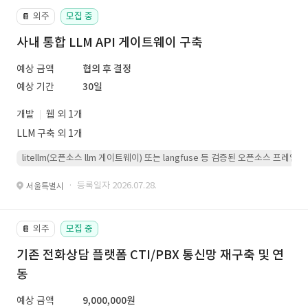
외주
모집 중
📔
사내 통합 LLM API 게이트웨이 구축
예상 금액
협의 후 결정
예상 기간
30일
개발
웹 외 1개
LLM 구축 외 1개
litellm(오픈소스 llm 게이트웨이) 또는 langfuse 등 검증된 오픈소스 프
· 등록일자 2026.07.28.
서울특별시
외주
모집 중
📔
기존 전화상담 플랫폼 CTI/PBX 통신망 재구축 및 연
동
예상 금액
9,000,000원