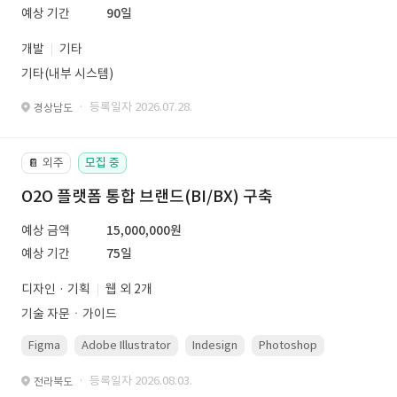
예상 기간
90일
개발
기타
기타(내부 시스템)
· 등록일자 2026.07.28.
경상남도
외주
모집 중
📔
O2O 플랫폼 통합 브랜드(BI/BX) 구축
예상 금액
15,000,000원
예상 기간
75일
디자인 · 기획
웹 외 2개
기술 자문ㆍ가이드
Figma
Adobe Illustrator
Indesign
Photoshop
· 등록일자 2026.08.03.
전라북도