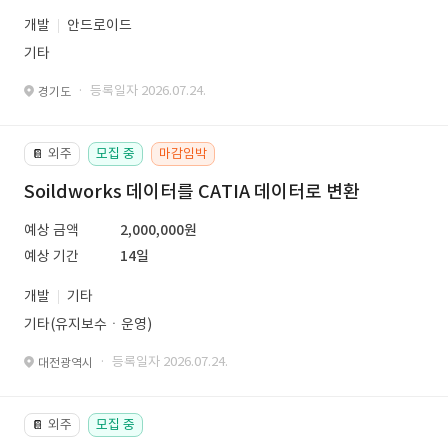
개발
안드로이드
기타
· 등록일자 2026.07.24.
경기도
외주
모집 중
마감임박
📔
Soildworks 데이터를 CATIA 데이터로 변환
예상 금액
2,000,000원
예상 기간
14일
개발
기타
기타(유지보수ㆍ운영)
· 등록일자 2026.07.24.
대전광역시
외주
모집 중
📔