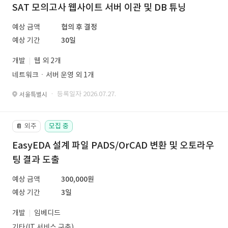
SAT 모의고사 웹사이트 서버 이관 및 DB 튜닝
예상 금액
협의 후 결정
예상 기간
30일
개발
웹 외 2개
네트워크ㆍ서버 운영 외 1개
· 등록일자 2026.07.27.
서울특별시
외주
모집 중
📔
EasyEDA 설계 파일 PADS/OrCAD 변환 및 오토라우
팅 결과 도출
예상 금액
300,000원
예상 기간
3일
개발
임베디드
기타(IT 서비스 구축)