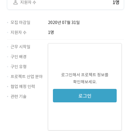
1명
지원자 수
모집 마감일
2020년 07월 31일
지원자 수
1명
근무 시작일
구인 배경
구인 유형
로그인해서 프로젝트 정보를
프로젝트 산업 분야
확인해보세요.
협업 예정 인력
로그인
관련 기술
Android · 경력 무관
iOS · 경력 무관
osmd · 경력 무관
OpenSheetMusicDisplay · 경력 무관
VexFlow · 경력 무관