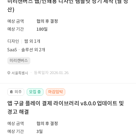
미리캔버스 웹/인쇄용 디자인 템플릿 정기 제작 (월 정
산)
예상 금액
협의 후 결정
예상 기간
180일
디자인
웹 외 1개
SaaSㆍ솔루션 외 2개
미리캔버스
· 등록일자 2026.01.26.
서울특별시
외주
모집 중
마감임박
📔
앱 구글 플레이 결제 라이브러리 v8.0.0 업데이트 및
경고 해결
예상 금액
협의 후 결정
예상 기간
3일