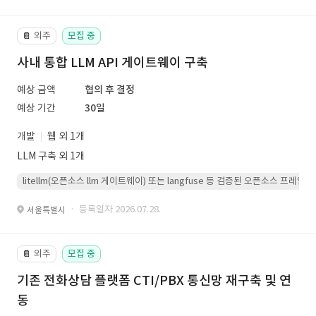
외주
모집 중
📔
사내 통합 LLM API 게이트웨이 구축
예상 금액
협의 후 결정
예상 기간
30일
개발
웹 외 1개
LLM 구축 외 1개
litellm(오픈소스 llm 게이트웨이) 또는 langfuse 등 검증된 오픈소스 프
· 등록일자 2026.07.28.
서울특별시
외주
모집 중
📔
기존 전화상담 플랫폼 CTI/PBX 통신망 재구축 및 연
동