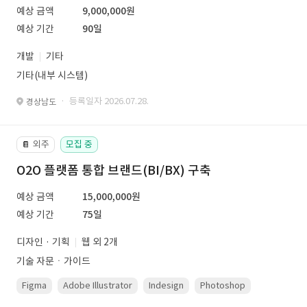
예상 금액
9,000,000원
예상 기간
90일
개발
기타
기타(내부 시스템)
· 등록일자 2026.07.28.
경상남도
외주
모집 중
📔
O2O 플랫폼 통합 브랜드(BI/BX) 구축
예상 금액
15,000,000원
예상 기간
75일
디자인 · 기획
웹 외 2개
기술 자문ㆍ가이드
Figma
Adobe Illustrator
Indesign
Photoshop