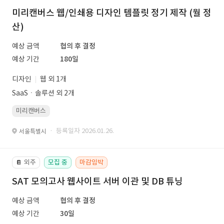
미리캔버스 웹/인쇄용 디자인 템플릿 정기 제작 (월 정
산)
예상 금액
협의 후 결정
예상 기간
180일
디자인
웹 외 1개
SaaSㆍ솔루션 외 2개
미리캔버스
· 등록일자 2026.01.26.
서울특별시
외주
모집 중
마감임박
📔
SAT 모의고사 웹사이트 서버 이관 및 DB 튜닝
예상 금액
협의 후 결정
예상 기간
30일