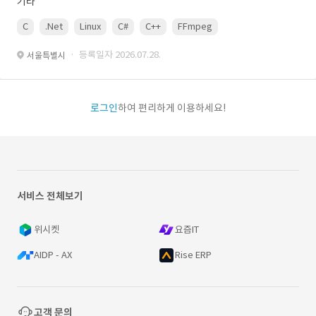
기타
C
.Net
Linux
C#
C++
FFmpeg
VisualStudio
OrC
· 등록일자 2026.07.28.
서울특별시
로그인
하여 편리하게 이용하세요!
서비스 전체보기
위시켓
요즘IT
AIDP - AX
Rise ERP
고객 문의