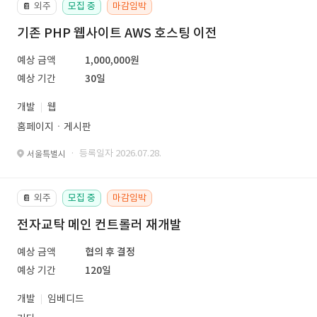
외주
모집 중
마감임박
📔
기존 PHP 웹사이트 AWS 호스팅 이전
예상 금액
1,000,000원
예상 기간
30일
개발
웹
홈페이지ㆍ게시판
· 등록일자 2026.07.28.
서울특별시
외주
모집 중
마감임박
📔
전자교탁 메인 컨트롤러 재개발
예상 금액
협의 후 결정
예상 기간
120일
개발
임베디드