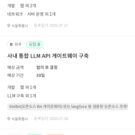
개발
웹 외 2개
네트워크ㆍ서버 운영 외 1개
· 등록일자 2026.07.27.
서울특별시
외주
모집 중
📔
사내 통합 LLM API 게이트웨이 구축
예상 금액
협의 후 결정
예상 기간
30일
개발
웹 외 1개
LLM 구축 외 1개
litellm(오픈소스 llm 게이트웨이) 또는 langfuse 등 검증된 오픈소스 프
· 등록일자 2026.07.28.
서울특별시