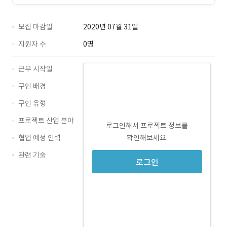
모집 마감일
2020년 07월 31일
지원자 수
0명
근무 시작일
구인 배경
구인 유형
프로젝트 산업 분야
로그인해서 프로젝트 정보를
협업 예정 인력
확인해보세요.
관련 기술
JavaScript · 경력 무관
로그인
Java · 경력 무관
JSP · 경력 무관
전자정부프레임워크 · 경력 무관
WebSquare · 경력 무관
WEBSQARE · 경력 무관