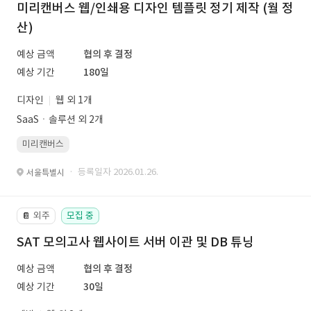
미리캔버스 웹/인쇄용 디자인 템플릿 정기 제작 (월 정
산)
예상 금액
협의 후 결정
예상 기간
180일
디자인
웹 외 1개
SaaSㆍ솔루션 외 2개
미리캔버스
· 등록일자 2026.01.26.
서울특별시
외주
모집 중
📔
SAT 모의고사 웹사이트 서버 이관 및 DB 튜닝
예상 금액
협의 후 결정
예상 기간
30일