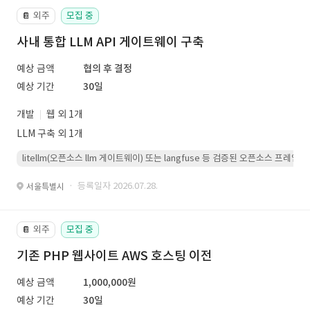
외주
모집 중
📔
사내 통합 LLM API 게이트웨이 구축
예상 금액
협의 후 결정
예상 기간
30일
개발
웹 외 1개
LLM 구축 외 1개
litellm(오픈소스 llm 게이트웨이) 또는 langfuse 등 검증된 오픈소스 프
· 등록일자 2026.07.28.
서울특별시
외주
모집 중
📔
기존 PHP 웹사이트 AWS 호스팅 이전
예상 금액
1,000,000원
예상 기간
30일