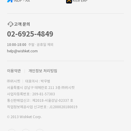
AIDP - AX
Rise ERP
고객 문의
02-6925-4849
10:00-18:00
주말·공휴일 제외
help@wishket.com
이용약관
개인정보 처리방침
㈜위시켓
대표이사 : 박우범
서울특별시 강남구 테헤란로 211 3층 ㈜위시켓
사업자등록번호 : 209-81-57303
통신판매업신고 : 제2018-서울강남-02337 호
직업정보제공사업 신고번호 : J1200020180019
© 2013 Wishket Corp.