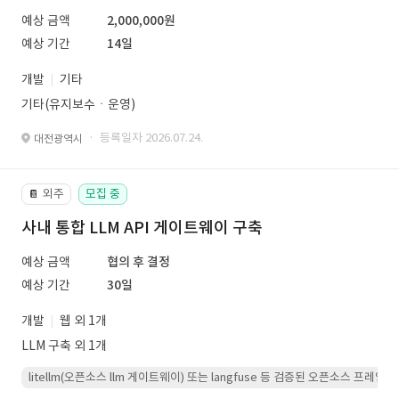
예상 금액
2,000,000원
예상 기간
14일
개발
기타
기타(유지보수ㆍ운영)
· 등록일자 2026.07.24.
대전광역시
외주
모집 중
📔
사내 통합 LLM API 게이트웨이 구축
예상 금액
협의 후 결정
예상 기간
30일
개발
웹 외 1개
LLM 구축 외 1개
litellm(오픈소스 llm 게이트웨이) 또는 langfuse 등 검증된 오픈소스 프