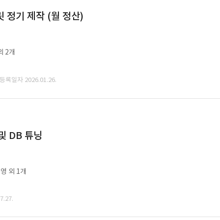
정기 제작 (월 정산)
외 2개
 등록일자 2026.01.26.
및 DB 튜닝
영 외 1개
.27.