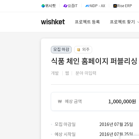
위시켓
요즘IT
AIDP - AX
Rise ERP
프로젝트 등록
프로젝트 찾기
프로젝트 찾기
모집 마감
외주
유사사례 검색 A
식품 체인 홈페이지 퍼블리싱
개발
웹
분야 미입력
1,000,000원
예상 금액
모집 마감일
2016년 07월 25일
예상 시작일
2016년 07월 25일