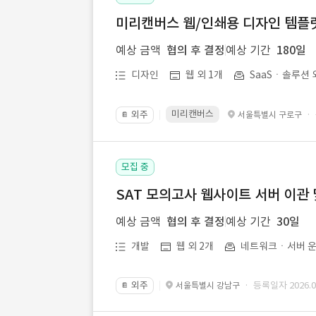
미리캔버스 웹/인쇄용 디자인 템플릿 
예상 금액
협의 후 결정
예상 기간
180일
디자인
웹 외 1개
SaaSㆍ솔루션 
미리캔버스
외주
·
서울특별시 구로구
📔
모집 중
SAT 모의고사 웹사이트 서버 이관 
예상 금액
협의 후 결정
예상 기간
30일
개발
웹 외 2개
네트워크ㆍ서버 운
외주
· 등록일자 2026.07
서울특별시 강남구
📔