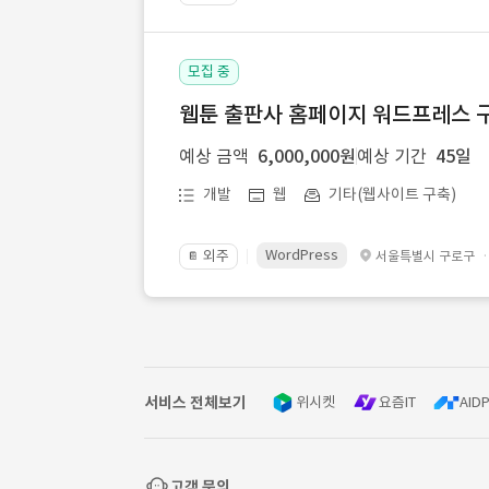
모집 중
웹툰 출판사 홈페이지 워드프레스 구
예상 금액
6,000,000원
예상 기간
45일
개발
웹
기타(웹사이트 구축)
WordPress
외주
서울특별시 구로구
📔
서비스 전체보기
위시켓
요즘IT
AIDP
고객 문의