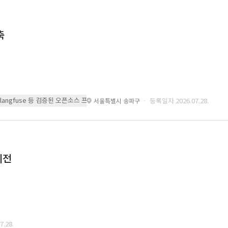
축
 또는 langfuse 등 검증된 오픈소스 프레임워크를 기반으로 시스템을 구축
· 등록일자 2026.07.28.
서울특별시 송파구
이전
.28.