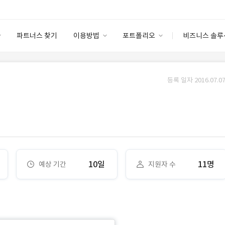
파트너스 찾기
이용방법
포트폴리오
비즈니스 솔루
이용방법
포트폴리오
엔터프라이즈
I
파트너 등급
이용후기
등록 일자 2016.07.07
안심 코드 케어
이용요금
솔루션 마켓
고객센터
스토어
10일
11명
예상 기간
지원자 수