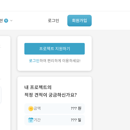
션
로그인
회원가입
유사사례 검색 AI
.
프로젝트 지원하기
‘이런 거’ 만들어본
개발 회사 있어?
로그인
하여 편리하게 이용하세요!
바로가기
내 프로젝트의
적정 견적이 궁금하신가요?
금액
??? 원
기간
??? 일