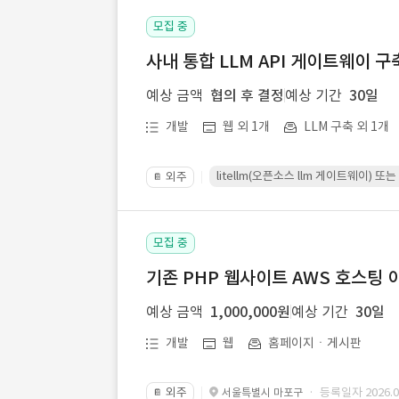
모집 중
사내 통합 LLM API 게이트웨이 구
예상 금액
협의 후 결정
예상 기간
30일
개발
웹 외 1개
LLM 구축 외 1개
litellm(오픈소스 llm 게이트웨이)
외주
📔
모집 중
기존 PHP 웹사이트 AWS 호스팅 
예상 금액
1,000,000원
예상 기간
30일
개발
웹
홈페이지ㆍ게시판
외주
· 등록일자 2026.07
서울특별시 마포구
📔