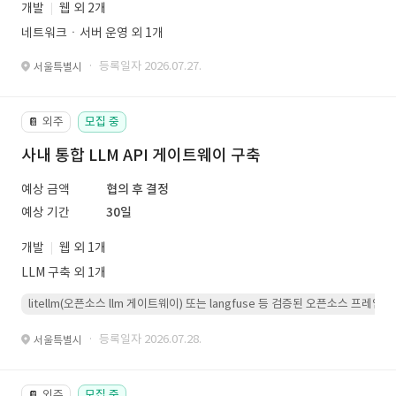
개발
웹 외 2개
네트워크ㆍ서버 운영 외 1개
· 등록일자 2026.07.27.
서울특별시
외주
모집 중
📔
사내 통합 LLM API 게이트웨이 구축
예상 금액
협의 후 결정
예상 기간
30일
개발
웹 외 1개
LLM 구축 외 1개
litellm(오픈소스 llm 게이트웨이) 또는 langfuse 등 검증된 오픈소스 프
· 등록일자 2026.07.28.
서울특별시
외주
모집 중
📔