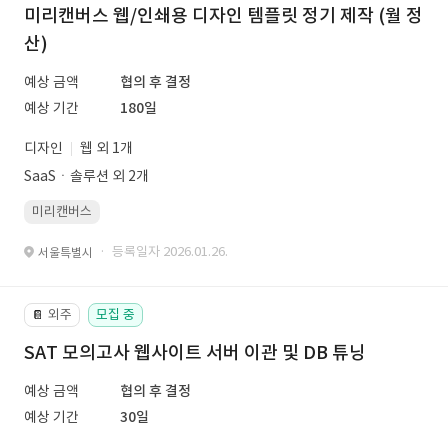
미리캔버스 웹/인쇄용 디자인 템플릿 정기 제작 (월 정
산)
예상 금액
협의 후 결정
예상 기간
180일
디자인
웹 외 1개
SaaSㆍ솔루션 외 2개
미리캔버스
· 등록일자 2026.01.26.
서울특별시
외주
모집 중
📔
SAT 모의고사 웹사이트 서버 이관 및 DB 튜닝
예상 금액
협의 후 결정
예상 기간
30일