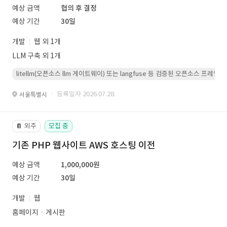
예상 금액
협의 후 결정
예상 기간
30일
개발
웹 외 1개
LLM 구축 외 1개
litellm(오픈소스 llm 게이트웨이) 또는 langfuse 등 검증된 오픈소스 프
· 등록일자 2026.07.28.
서울특별시
외주
모집 중
📔
기존 PHP 웹사이트 AWS 호스팅 이전
예상 금액
1,000,000원
예상 기간
30일
개발
웹
홈페이지ㆍ게시판