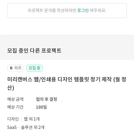
프로젝트 문의를 작성하려면
로그인
해주세요.
모집 중인 다른 프로젝트
외주
모집 중
📔
미리캔버스 웹/인쇄용 디자인 템플릿 정기 제작 (월 정
산)
예상 금액
협의 후 결정
예상 기간
180일
디자인
웹 외 1개
SaaSㆍ솔루션 외 2개