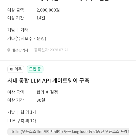
예상 금액
2,000,000원
예상 기간
14일
개발
기타
기타(유지보수ㆍ운영)
· 등록일자 2026.07.24.
대전광역시
외주
모집 중
📔
사내 통합 LLM API 게이트웨이 구축
예상 금액
협의 후 결정
예상 기간
30일
개발
웹 외 1개
LLM 구축 외 1개
litellm(오픈소스 llm 게이트웨이) 또는 langfuse 등 검증된 오픈소스 프