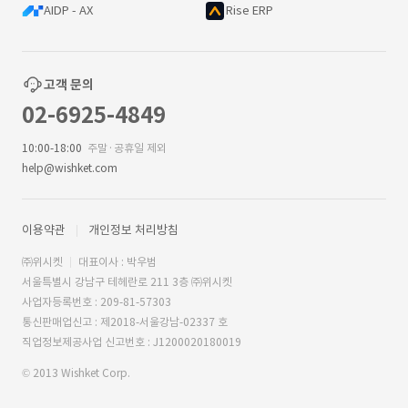
AIDP - AX
Rise ERP
고객 문의
02-6925-4849
10:00-18:00
주말·공휴일 제외
help@wishket.com
이용약관
개인정보 처리방침
㈜위시켓
대표이사 : 박우범
서울특별시 강남구 테헤란로 211 3층 ㈜위시켓
사업자등록번호 : 209-81-57303
통신판매업신고 : 제2018-서울강남-02337 호
직업정보제공사업 신고번호 : J1200020180019
© 2013 Wishket Corp.