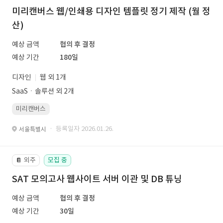
미리캔버스 웹/인쇄용 디자인 템플릿 정기 제작 (월 정
산)
예상 금액
협의 후 결정
예상 기간
180일
디자인
웹 외 1개
SaaSㆍ솔루션 외 2개
미리캔버스
· 등록일자 2026.01.26.
서울특별시
외주
모집 중
📔
SAT 모의고사 웹사이트 서버 이관 및 DB 튜닝
예상 금액
협의 후 결정
예상 기간
30일