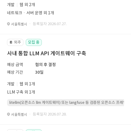
개발
웹 외 2개
네트워크ㆍ서버 운영 외 1개
· 등록일자 2026.07.27.
서울특별시
외주
모집 중
📔
사내 통합 LLM API 게이트웨이 구축
예상 금액
협의 후 결정
예상 기간
30일
개발
웹 외 1개
LLM 구축 외 1개
litellm(오픈소스 llm 게이트웨이) 또는 langfuse 등 검증된 오픈소스 프
· 등록일자 2026.07.28.
서울특별시