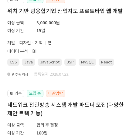
위치 기반 광융합기업 산업지도 프로토타입 웹 개발
예상 금액
3,000,000원
예상 기간
15일
개발 · 디자인 · 기획
웹
데이터 분석ㆍBI
CSS
Java
JavaScript
JSP
MySQL
React
Spring
· 등록일자 2026.07.23.
광주광역시
외주
모집 중
마감임박
📔
네트워크 전관방송 시스템 개발 파트너 모집(다양한
제안 트랙 가능)
예상 금액
협의 후 결정
예상 기간
180일