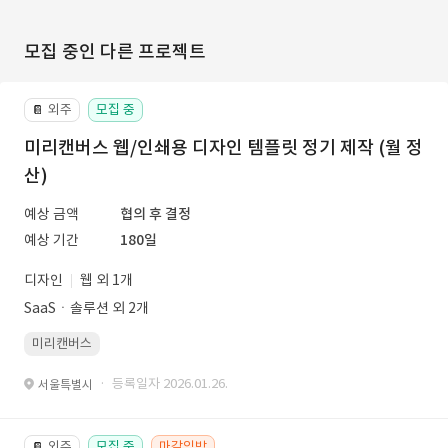
모집 중인 다른 프로젝트
외주
모집 중
📔
미리캔버스 웹/인쇄용 디자인 템플릿 정기 제작 (월 정
산)
예상 금액
협의 후 결정
예상 기간
180일
디자인
웹 외 1개
SaaSㆍ솔루션 외 2개
미리캔버스
· 등록일자 2026.01.26.
서울특별시
외주
모집 중
마감임박
📔