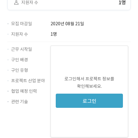
1명
지원자 수
모집 마감일
2020년 08월 21일
지원자 수
1명
근무 시작일
구인 배경
구인 유형
로그인해서 프로젝트 정보를
프로젝트 산업 분야
확인해보세요.
협업 예정 인력
로그인
관련 기술
PHP · 경력 무관
MySQL · 경력 무관
AWS · 경력 무관
CodeIgniter · 경력 무관
lambda · 경력 무관
S3 · 경력 무관