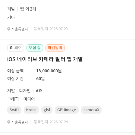
개발
웹 외 2개
기타
· 등록일자 2026.07.23.
서울특별시
외주
모집 중
마감임박
📔
iOS 네이티브 카메라 필터 앱 개발
예상 금액
15,000,000원
예상 기간
60일
개발 · 디자인
iOS
그래픽ㆍ미디어
Swift
Kotlin
glsl
GPUImage
cameraX
avfoundation
· 등록일자 2026.07.24.
서울특별시