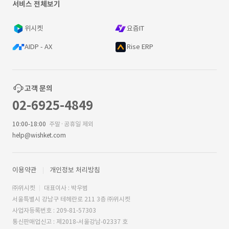
서비스 전체보기
위시켓
요즘IT
AIDP - AX
Rise ERP
고객 문의
02-6925-4849
10:00-18:00
주말·공휴일 제외
help@wishket.com
이용약관
개인정보 처리방침
㈜위시켓
대표이사 : 박우범
서울특별시 강남구 테헤란로 211 3층 ㈜위시켓
사업자등록번호 : 209-81-57303
통신판매업신고 : 제2018-서울강남-02337 호