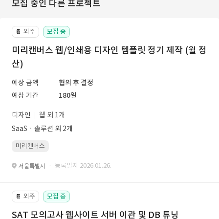
모집 중인 다른 프로젝트
외주
모집 중
📔
미리캔버스 웹/인쇄용 디자인 템플릿 정기 제작 (월 정
산)
예상 금액
협의 후 결정
예상 기간
180일
디자인
웹 외 1개
SaaSㆍ솔루션 외 2개
미리캔버스
· 등록일자 2026.01.26.
서울특별시
외주
모집 중
📔
SAT 모의고사 웹사이트 서버 이관 및 DB 튜닝