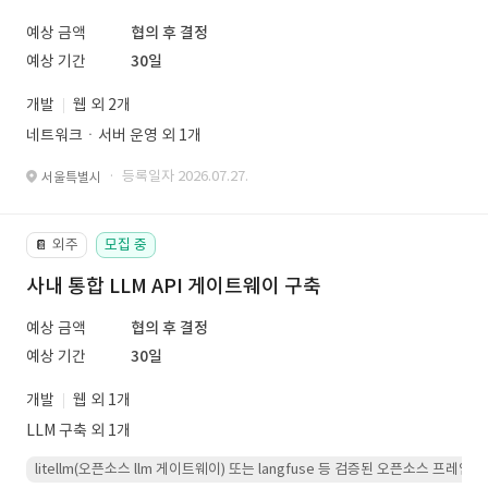
예상 금액
협의 후 결정
예상 기간
30일
개발
웹 외 2개
네트워크ㆍ서버 운영 외 1개
· 등록일자 2026.07.27.
서울특별시
외주
모집 중
📔
사내 통합 LLM API 게이트웨이 구축
예상 금액
협의 후 결정
예상 기간
30일
개발
웹 외 1개
LLM 구축 외 1개
litellm(오픈소스 llm 게이트웨이) 또는 langfuse 등 검증된 오픈소스 프