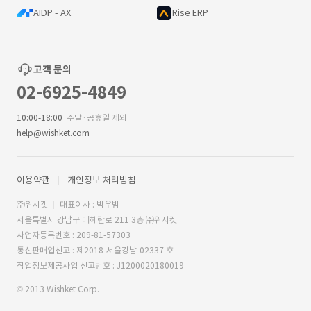
AIDP - AX
Rise ERP
고객 문의
02-6925-4849
10:00-18:00
주말·공휴일 제외
help@wishket.com
이용약관
개인정보 처리방침
㈜위시켓
대표이사 : 박우범
서울특별시 강남구 테헤란로 211 3층 ㈜위시켓
사업자등록번호 : 209-81-57303
통신판매업신고 : 제2018-서울강남-02337 호
직업정보제공사업 신고번호 : J1200020180019
© 2013 Wishket Corp.