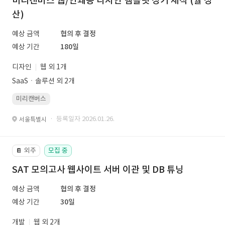
미리캔버스 웹/인쇄용 디자인 템플릿 정기 제작 (월 정
산)
예상 금액
협의 후 결정
예상 기간
180일
디자인
웹 외 1개
SaaSㆍ솔루션 외 2개
미리캔버스
· 등록일자 2026.01.26.
서울특별시
외주
모집 중
📔
SAT 모의고사 웹사이트 서버 이관 및 DB 튜닝
예상 금액
협의 후 결정
예상 기간
30일
개발
웹 외 2개