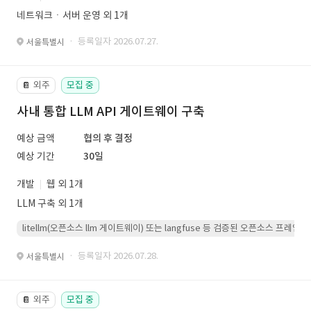
네트워크ㆍ서버 운영 외 1개
· 등록일자 2026.07.27.
서울특별시
외주
모집 중
📔
사내 통합 LLM API 게이트웨이 구축
예상 금액
협의 후 결정
예상 기간
30일
개발
웹 외 1개
LLM 구축 외 1개
litellm(오픈소스 llm 게이트웨이) 또는 langfuse 등 검증된 오픈소스 프
· 등록일자 2026.07.28.
서울특별시
외주
모집 중
📔