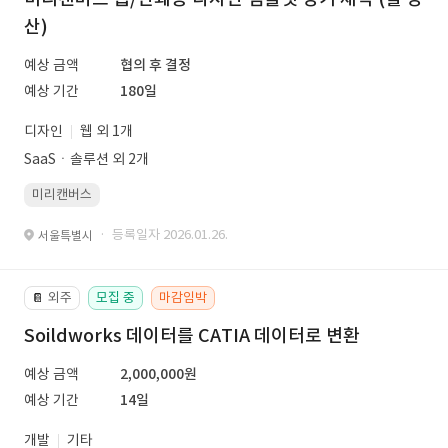
산)
예상 금액
협의 후 결정
예상 기간
180일
디자인
웹 외 1개
SaaSㆍ솔루션 외 2개
미리캔버스
· 등록일자 2026.01.26.
서울특별시
외주
모집 중
마감임박
📔
Soildworks 데이터를 CATIA 데이터로 변환
예상 금액
2,000,000원
예상 기간
14일
개발
기타