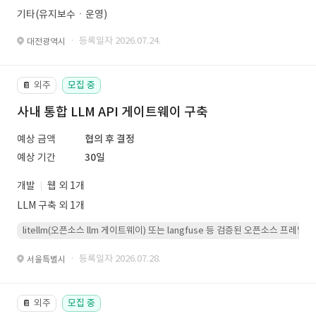
기타(유지보수ㆍ운영)
· 등록일자 2026.07.24.
대전광역시
외주
모집 중
📔
사내 통합 LLM API 게이트웨이 구축
예상 금액
협의 후 결정
예상 기간
30일
개발
웹 외 1개
LLM 구축 외 1개
litellm(오픈소스 llm 게이트웨이) 또는 langfuse 등 검증된 오픈소스 프
· 등록일자 2026.07.28.
서울특별시
외주
모집 중
📔